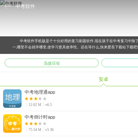
中考软件
中考软件手机版是个十分好用的复习刷题软件,现在孩子在中考复习中除了
一,哪里不会就学哪里,使学习更具效率性。还在等什么,快来爱吾下载站下载吧
迅捷压缩
安卓
中考地理通app
12.02 M
v6.5
中考倒计时app
75.54 M
v5.36