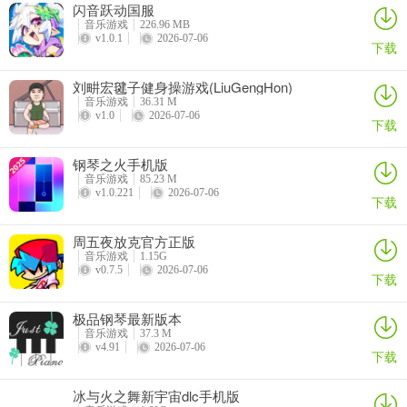
闪音跃动国服
音乐游戏
226.96 MB
v1.0.1
2026-07-06
下载
刘畊宏毽子健身操游戏(LiuGengHon)
音乐游戏
36.31 M
v1.0
2026-07-06
下载
钢琴之火手机版
音乐游戏
85.23 M
v1.0.221
2026-07-06
下载
周五夜放克官方正版
音乐游戏
1.15G
v0.7.5
2026-07-06
下载
极品钢琴最新版本
音乐游戏
37.3 M
v4.91
2026-07-06
下载
冰与火之舞新宇宙dlc手机版