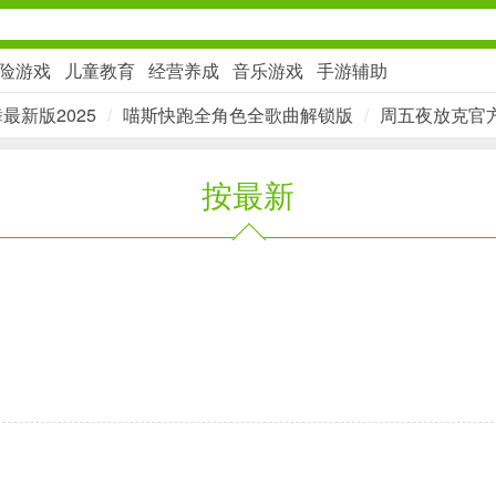
险游戏
儿童教育
经营养成
音乐游戏
手游辅助
最新版2025
/
喵斯快跑全角色全歌曲解锁版
/
周五夜放克官
社交通讯
按最新
2千+款应用
金融理财
2百+款应用
学习办公
3万+款应用