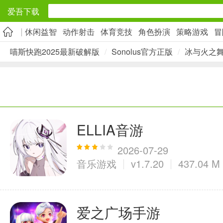
爱吾下载
休闲益智
动作射击
体育竞技
角色扮演
策略游戏
冒
安卓应用
喵斯快跑2025最新破解版
/
Sonolus官方正版
/
冰与火之舞
旅游出行
5千+款应用
实用工具
ELLIA音游
2万+款应用
2026-07-29
音乐游戏
v1.7.20
437.04 M
资讯阅读
爱之广场手游
1万+款应用