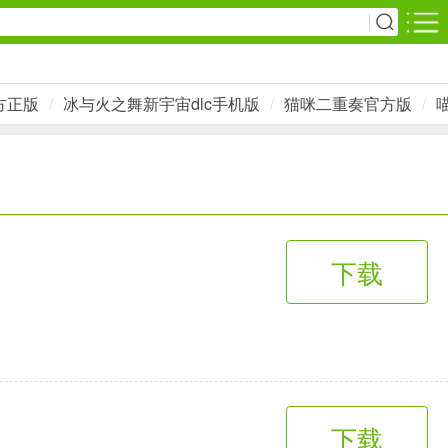
安卓游戏
方正版
/
冰与火之舞新宇宙dlc手机版
/
猫咪二重奏官方版
/
影音播放
1万+款应用
网上购物
下载
6千+款应用
生活服务
2万+款应用
下载