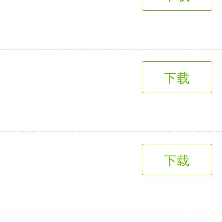
趣味娱乐
3千+款应用
下载
下载