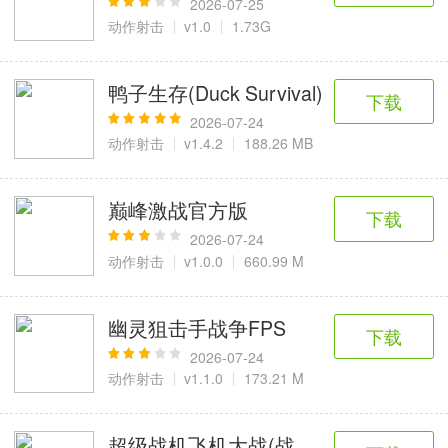
2026-07-25
动作射击
v1.0
1.73G
鸭子生存(Duck Survival)
下载
2026-07-24
动作射击
v1.4.2
188.26 MB
巅峰激战官方版
下载
2026-07-24
动作射击
v1.0.0
660.99 M
幽灵狙击手战争FPS
下载
2026-07-24
动作射击
v1.1.0
173.21 M
超级战机飞机大战(战机射击游戏)