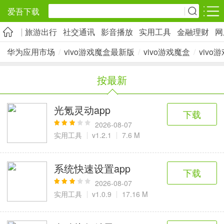
爱吾下载
旅游出行
社交通讯
影音播放
实用工具
金融理财
网
安卓应用
安卓游戏
华为应用市场
/
vivo游戏魔盒最新版
/
vivo游戏魔盒
/
vivo
旅游出行
社交通讯
影音播放
按最新
5千+款应用
2千+款应用
1万+款应用
光氪灵动app
下载
实用工具
金融理财
网上购物
2026-08-07
2万+款应用
2百+款应用
6千+款应用
实用工具
v1.2.1
7.6 M
资讯阅读
学习办公
生活服务
系统快速设置app
下载
1万+款应用
3万+款应用
2万+款应用
2026-08-07
实用工具
v1.0.9
17.16 M
医疗健康
母婴育儿
趣味娱乐