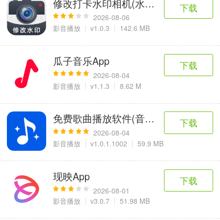
修改打卡水印相机(水印相机功能)
6千+款应用
2百+款应用
3千+款应用
下载
2026-08-06
影音播放
v1.0.3
142.6 MB
图像拍照
9百+款应用
瓜子音乐App
下载
2026-08-04
影音播放
v1.1.3
8.62 M
免费歌曲播放软件(音乐畅听软件)
下载
2026-08-04
影音播放
v1.0.1.1002
59.9 MB
现映App
下载
2026-08-01
影音播放
v3.0.7
51.98 MB