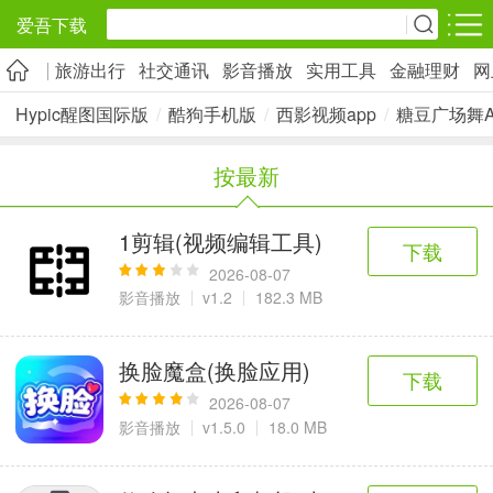
爱吾下载
旅游出行
社交通讯
影音播放
实用工具
金融理财
网
安卓应用
安卓游戏
Hypic醒图国际版
/
酷狗手机版
/
西影视频app
/
糖豆广场舞A
旅游出行
社交通讯
影音播放
按最新
5千+款应用
2千+款应用
1万+款应用
1剪辑(视频编辑工具)
下载
实用工具
金融理财
网上购物
2026-08-07
2万+款应用
2百+款应用
6千+款应用
影音播放
v1.2
182.3 MB
资讯阅读
学习办公
生活服务
换脸魔盒(换脸应用)
下载
1万+款应用
3万+款应用
2万+款应用
2026-08-07
影音播放
v1.5.0
18.0 MB
医疗健康
母婴育儿
趣味娱乐