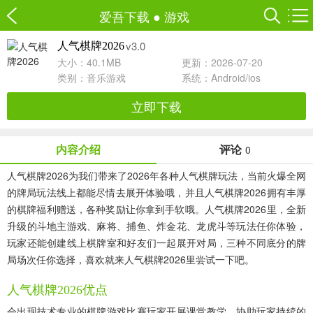
爱吾下载
●
游戏
v3.0
人气棋牌2026
大小：40.1MB
更新：2026-07-20
类别：
音乐游戏
系统：Android/ios
立即下载
内容介绍
评论
0
人气棋牌2026为我们带来了2026年各种人气棋牌玩法，当前火爆全网
的牌局玩法线上都能尽情去展开体验哦，并且人气棋牌2026拥有丰厚
的棋牌福利赠送，各种奖励让你拿到手软哦。人气棋牌2026里，全新
升级的斗地主游戏、麻将、捕鱼、炸金花、龙虎斗等玩法任你体验，
玩家还能创建线上棋牌室和好友们一起展开对局，三种不同底分的牌
局场次任你选择，喜欢就来人气棋牌2026里尝试一下吧。
人气棋牌2026优点
会出现技术专业的棋牌游戏比赛玩家开展课堂教学，协助玩家持续的