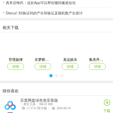
真有后悔药：这款App可以帮你撤回尴尬短信
3.要是碰到那种打了半天还不死快跑掉的鱼就让他跑，追着它打会浪
费金币跟时间，最好是赶紧换一个目标接着打。
Discuz! X2验证码的产生和验证及随机数产生探讨
4.一般很多玩家看到大群鱼出现都很心急着想要快速攻击来赚取更多
相关下载
金币，但是大群鱼出现跟捕捉的几率有点小，所以建议不要浪费子
弹，等到鱼潮的出现在攻击也不迟。
5.不用一直执着一定要打远的大鱼，实在打不到的话可以考虑近点的
小鱼，远的大鱼可以试着打几次就好了。
空境旋律
京梦棋牌官网官网
龙运娱乐
集杰丹东棋牌
详情
详情
详情
详情
猜你喜欢
730棋牌
钻石会棋牌
微乐游戏
2020年注册送礼金的娱乐网站
百度网盘绿色免安装版
详情
详情
详情
详情
其它工具
366.81 MB
v7.37.0.5官方版
2026-06-19
下载