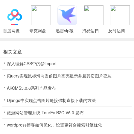
人气棋牌2026说明
1、在现在这个市面上我们这款棋牌游戏绝对是数一数二的，一直都有
很好的口碑。
百度网盘绿色免安装Pc电脑版
夸克网盘官方正式版
迅雷vip破解版永久会员2024版
扫易达扫描仪最新安卓版
及时达商家(同城配送App)
2、人气棋牌2026公平公正最先进防作弊技巧，杜绝一切不公平现
象，打造安全绿色游戏环境。
相关文章
3、人气棋牌，积累财富，解锁不同的对局，和不同阶段的对手过招。
深入理解CSS中的@import
4、100%封杀作弊行为，全天牌局监测，实时GM巡逻，坚决打击作
弊行为。
jQuery实现鼠标滑向当前图片高亮显示并且其它图片变灰
人气棋牌2026技巧
AKCMS5.0.6系列产品发布
1.要注意眼疾手快，预判俩个鱼重叠的时间，向重叠部分打出炮弹才
Django中实现点击图片链接强制直接下载的方法
可以捕鱼成功最大化。
旅游网站管理系统 TourEx B2C V6.0 发布
2.不要盲目的点击，那样会很快的消耗你的金币，而且还得不偿失
哦，所以放松心态，淡定的去捕鱼，感觉自己手气差，可以看看鱼儿
wordpress博客如何优化，设置更符合搜索引擎优化
们的憨厚可掬的姿态，欣赏欣赏美丽的海地景色。