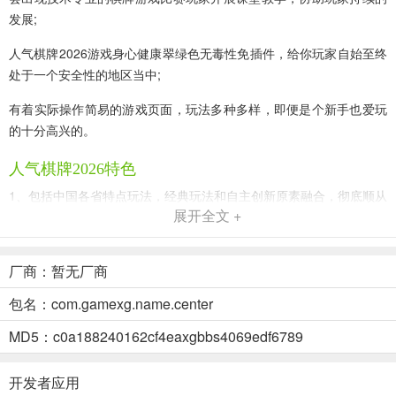
发展;
人气棋牌2026游戏身心健康翠绿色无毒性免插件，给你玩家自始至终
处于一个安全性的地区当中;
有着实际操作简易的游戏页面，玩法多种多样，即便是个新手也爱玩
的十分高兴的。
人气棋牌2026特色
1、包括中国各省特点玩法，经典玩法和自主创新原素融合，彻底顺从
展开全文 +
了年青人的游戏要求;
2、界面简易可是不简单，出示大量棋牌游戏玩法，只需根据这些基本
厂商：暂无厂商
实际操作就能玩游戏了;
包名：com.gamexg.name.center
3、这儿拥有纯正的地方棋牌玩法带来你，并且这儿的游戏类型都很非
常好;
MD5：c0a188240162cf4eaxgbbs4069edf6789
4、游戏有着技术专业的反挂系统软件，每日二十四小时监管舞弊个人
开发者应用
行为。