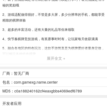
秘的奖励哦
2、游戏适配做得很好，不管是多大屏，多少分辨率的手机，都能享受
精致的棋牌体验
3、超多的丰富活动，还有大量的礼品等你来领取
4、快节奏棋牌竞技游戏，有奖赛事时时有，让玩家每天收获满满
5、融合各地区的特色玩法，这款手游简直是为棋牌爱好者量身定做，
可以畅玩各种特色棋牌。
展开全文 +
无限棋牌娱乐特色
1、无限棋牌娱乐中的玩法应有尽有，百变多样任你选择;
厂商：暂无厂商
2、独具特色的玩法模式，新颖独特的玩法给你全新的体验;
包名：com.gamexg.name.center
3、正宗地道的规则，玩法简单易上手，分享还可送积分;
MD5：c0a188240162cf4eaxgbbs4069edf6789
无限棋牌娱乐亮点
开发者应用