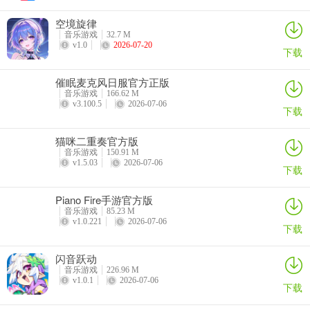
空境旋律
音乐游戏
32.7 M
v1.0
2026-07-20
下载
催眠麦克风日服官方正版
音乐游戏
166.62 M
v3.100.5
2026-07-06
下载
猫咪二重奏官方版
音乐游戏
150.91 M
v1.5.03
2026-07-06
下载
Piano Fire手游官方版
音乐游戏
85.23 M
v1.0.221
2026-07-06
下载
闪音跃动
音乐游戏
226.96 M
v1.0.1
2026-07-06
下载