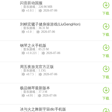
闪音跃动国服
boss来捕鱼2026官方版-Android-1.2推荐理由
音乐游戏
226.96 MB
v1.0.1
2026-07-06
1、--3d界面渲染的游戏界面，玩法丰富，奇思妙想；
下载
2、经典的游戏玩法，给你原汁原味的体验。游戏亮点：
刘畊宏毽子健身操游戏(LiuGengHon)
音乐游戏
36.31 M
3、地主最先开始出牌，其他人根据实际情况回牌，但是后面的牌都必
v1.0
2026-07-06
下载
须比前面的大，比如地主出单个3，我们可以出大于3的任何牌，比如
5，也可以出炸弹、也可以不出，一切以机智地将牌出完为目的。每一
钢琴之火手机版
局结束后，系统都会对该局进行结算。玩家点评：
音乐游戏
85.23 M
v1.0.221
2026-07-06
下载
4、富含多种游戏玩法，充分的游戏优化，满足你的需求，随时随地，
想玩就玩。
周五夜放克官方正版
音乐游戏
1.15G
v0.7.5
2026-07-06
5、无限畅快的魅力竞技激斗历程实时点燃来袭，boss来捕鱼2026官
下载
方版-Android-1.2.2在黑旗棋牌游戏中体验万般精彩的对决；
极品钢琴最新版本
6、汇集了多款游戏玩法，经典玩法和热门新玩法随你选。游戏亮点：
音乐游戏
37.3 M
v4.91
2026-07-06
下载
冰与火之舞新宇宙dlc手机版