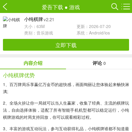
爱吾下载
●
游戏
v2.21
小纯棋牌
大小：63M
更新：2026-07-20
类别：
音乐游戏
系统：Android/ios
立即下载
内容介绍
评论
0
小纯棋牌优势
1、百万牌局乐享赢亿万金币的超快感，画面绚丽让您体验起来畅快淋
漓;
2、全场火拚让你一局就可以当人生赢家，收集了经典、主流的棋牌玩
法，自由选择体验，适配了所有智能手机机型都可以稳定运行，小纯
棋牌游戏的对局支持回放，你可以观看精彩过程。
3、丰富的游戏互动玩法，参与互动获得礼品，小纯棋牌谁都不知道最