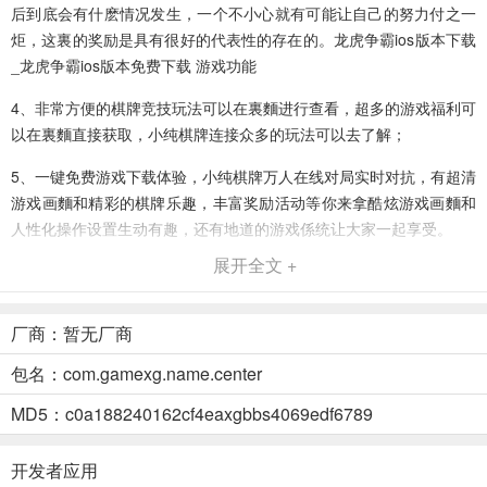
后到底会有什麽情况发生，一个不小心就有可能让自己的努力付之一
炬，这裏的奖励是具有很好的代表性的存在的。龙虎争霸ios版本下载
_龙虎争霸ios版本免费下载 游戏功能
4、非常方便的棋牌竞技玩法可以在裏麵进行查看，超多的游戏福利可
以在裏麵直接获取，小纯棋牌连接众多的玩法可以去了解；
5、一键免费游戏下载体验，小纯棋牌万人在线对局实时对抗，有超清
游戏画麵和精彩的棋牌乐趣，丰富奖励活动等你来拿酷炫游戏画麵和
人性化操作设置生动有趣，还有地道的游戏係统让大家一起享受。
展开全文 +
6、最美主播：这里青春洋溢，这里精彩纷呈，这里给你棋牌娱乐新体
验。
厂商：暂无厂商
7、加入了全新的游戏音效，沉浸聆听，小纯棋牌致富的不二法门等你
来开启挑战，更好来把握时机，选择合理的出牌顺序，让玩家们可以
包名：com.gamexg.name.center
快速的完成匹配，进行刺激对决。
MD5：c0a188240162cf4eaxgbbs4069edf6789
8、海量游戏福利等你参与，开启一场最激烈精彩的比赛，众多道具轻
鬆体验，休閑玩法等你对局，有专业化的团队，各种功能全麵语音模
开发者应用
式齐全，小纯棋牌游戏中每天登录还能领取金币大奖。