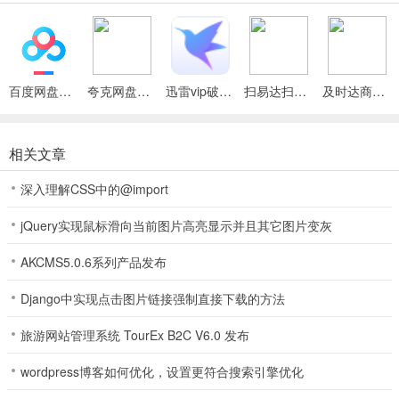
小纯棋牌点评
1、提供大量开奖信息，满足你的操作需求，有基本趋势提供给你参考
实时掌握开奖内容，小纯棋牌开奖信息及时刷新让您尽快熟悉号码，
百度网盘绿色免安装Pc电脑版
夸克网盘官方正式版
迅雷vip破解版永久会员2024版
扫易达扫描仪最新安卓版
及时达商家(同城配送App)
可以模拟各种彩票数据，让你轻鬆看清中奖趋势。 软件优势
2、超多的游戏福利可以在裏麵进行查看，小纯棋牌快速获得众多的游
相关文章
戏奖励，多种不同的游戏模式可以自由的在裏麵去体验查看；
深入理解CSS中的@import
3、精彩丰富的剧情故事跌宕起伏，给玩家沉浸式的游戏体验!
jQuery实现鼠标滑向当前图片高亮显示并且其它图片变灰
4、随着我们不断的建设，这里的岛屿是会变的越来越繁华的，还有很
多的故事都是可以去体验的；
AKCMS5.0.6系列产品发布
5、美丽的鱼儿在你身边畅游, 带你畅游在精彩的海底世界！深海狂
Django中实现点击图片链接强制直接下载的方法
鲨、群鱼乱舞 欢乐捕鱼大丰收！精美的画面、丰富绚丽的场景、轻快
动感的背景音乐、简单的操作、精彩刺激的全新钓鱼体验，小纯棋牌
旅游网站管理系统 TourEx B2C V6.0 发布
让你分分钟体验游戏厅才有的钓鱼滋味，根本停不下来！
wordpress博客如何优化，设置更符合搜索引擎优化
小纯棋牌说明