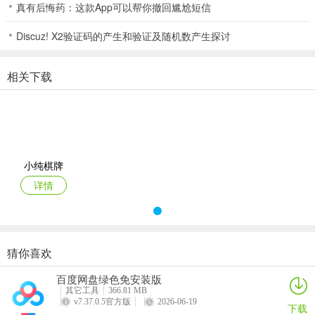
真有后悔药：这款App可以帮你撤回尴尬短信
1、《大掌柜棋牌》是一款经典好玩的单机棋牌游戏，小纯棋牌游戏由
三人玩一副牌，地主为一方，小纯棋牌其余两家为另一方，双方对
Discuz! X2验证码的产生和验证及随机数产生探讨
战，小纯棋牌先出完手中牌的一方胜。胜负判定任意一家出完牌后结
束游戏，若是地主先出完牌则地主胜，小纯棋牌否则另外两家胜。游
相关下载
戏的画面简洁而精美，小纯棋牌游戏规则也是非常简单易上手，可以
用来完美打发闲暇时间，你还在等什么呢？赶快来下载乐玩棋牌玩一
玩乐一乐吧！软件特色
2、判断结果:根据卡片比较规则判断结果。显示所有没有放弃的玩家
的牌。如果只剩下一名玩家可以玩游戏币，该玩家将被判定为赢家。
小纯棋牌
玩家点评：
详情
3、这是一款火爆的手机棋牌游戏，小纯棋牌模式众多，赛事活动众
多，每天都有挑战赛，排行榜实时更新，玩家可以随时查看自己的排
名，力争第一瓜分大奖。还在等什么？快来下载游戏体验吧~
猜你喜欢
4、1，小纯棋牌手机、电脑数据同步，小纯棋牌随时随地想玩就玩。
百度网盘绿色免安装版
其它工具
366.81 MB
5、--拒绝外挂和作弊器，顶尖技术24小时实时监控，考验玩家的牌技
v7.37.0.5官方版
2026-06-19
下载
与策略~