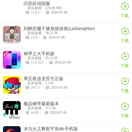
闪音跃动国服
音乐游戏
226.96 MB
5、强大的防作弊技术，百分百杜绝外挂工具，线上打牌公平公正，小
v1.0.1
2026-07-06
下载
纯棋牌真实可靠。
6、斗地主游戏的大神们在这裏比拚个人牌技，确保都是真人玩家竞技
刘畊宏毽子健身操游戏(LiuGengHon)
音乐游戏
36.31 M
有非常好的画麵感，非常给力刺激的对局风格让你无限製任意畅玩，
v1.0
2026-07-06
下载
可以和众多的玩家同时在线展开交流对话。
钢琴之火手机版
7、专业的客服在线为玩家解决众多的问题，小纯棋牌提供专业的点对
音乐游戏
85.23 M
点服务登录就有福利，专业的团队精心打造有趣的棋牌玩法，真实玩
v1.0.221
2026-07-06
下载
家在线棋牌竞技，小纯棋牌专业扑克平台。 相关点评
周五夜放克官方正版
8、专业为广大的游戏牌友而生的掌上竞技中心，能够享受到最真实的
音乐游戏
1.15G
竞技体验，小纯棋牌赢得诱人奖励。
v0.7.5
2026-07-06
下载
9、每一种棋牌棋牌娱乐竞技均有超详细的玩法规则讲解，小纯棋牌致
极品钢琴最新版本
力于让玩家可以接触和学习全新棋牌玩法技巧。
音乐游戏
37.3 M
v4.91
2026-07-06
下载
小纯棋牌游戏规则
1、软件这里有真人教学，可以帮助大家在平台里面更好的学习象棋的
冰与火之舞新宇宙dlc手机版