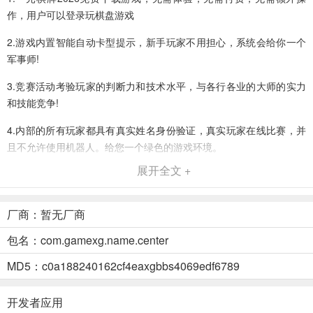
作，用户可以登录玩棋盘游戏
2.游戏内置智能自动卡型提示，新手玩家不用担心，系统会给你一个
军事师!
3.竞赛活动考验玩家的判断力和技术水平，与各行各业的大师的实力
和技能竞争!
4.内部的所有玩家都具有真实姓名身份验证，真实玩家在线比赛，并
且不允许使用机器人。给您一个绿色的游戏环境。
展开全文 +
5.游戏是互动性的，可以欣赏天空，图形语音表达程序包，国际象棋
和纸牌游戏非常有趣，并且该游戏可以结交朋友。
厂商：暂无厂商
一元棋牌2026背景
包名：com.gamexg.name.center
1.一键登录，无需体验，游戏包很小，没有任何广告
MD5：c0a188240162cf4eaxgbbs4069edf6789
2.游戏中所有的游戏玩法都是最新和最热门的，并且游戏中的收益也
是最慷慨的;
开发者应用