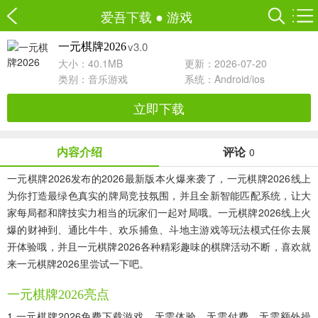
爱吾下载
●
游戏
v3.0
一元棋牌2026
大小：40.1MB
更新：2026-07-20
类别：
音乐游戏
系统：Android/ios
立即下载
内容介绍
评论
0
一元棋牌2026发布的2026最新版本火爆来袭了，一元棋牌2026线上
为你打造最绿色真实的牌局竞技氛围，并且全新智能匹配系统，让大
家每局都和牌技实力相当的玩家们一起对局哦。一元棋牌2026线上火
爆的财神到、通比牛牛、欢乐捕鱼、斗地主游戏等玩法模式任你去展
开体验哦，并且一元棋牌2026各种精彩趣味的棋牌活动不断，喜欢就
来一元棋牌2026里尝试一下吧。
一元棋牌2026亮点
1.一元棋牌2026免费下载游戏，无需体验，无需付费，无需额外操