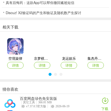
一元棋牌2026玩法
真有后悔药：这款App可以帮你撤回尴尬短信
1.一元棋牌2026优质的界面设计，使您不会出现视觉疲劳，没有广告
Discuz! X2验证码的产生和验证及随机数产生探讨
麻烦，从而可以舒适地棋牌娱乐。
2.专业的游戏技术团队，强大的反作弊技术，公平的游戏环境
相关下载
3.棋牌种类繁多，最新和最有趣的棋牌游戏方法可在此处下载和玩。
4.系统智能地为玩家选择纸牌，简单，快速，可快速与众多玩家进行
PK。
5.特色奖牌中心系统，利用游戏中的成就解锁更多收益;
空境旋律
京梦棋牌官网官网
龙运娱乐
集杰丹东棋牌
详情
详情
详情
详情
6.顶级账户安全保护机制可以有效保护玩家账户财产甚至隐私。
猜你喜欢
730棋牌
钻石会棋牌
微乐游戏
2020年注册送礼金的娱乐网站
百度网盘绿色免安装版
详情
详情
详情
详情
其它工具
366.81 MB
v7.37.0.5官方版
2026-06-19
下载