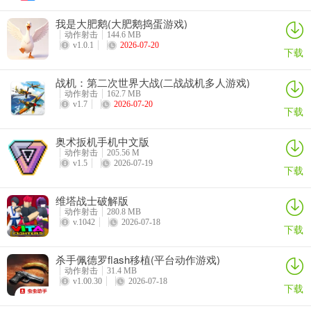
的游戏下载_港式五张牌可以提现的游戏手机版下载 游戏功能
我是大肥鹅(大肥鹅捣蛋游戏)
5、精彩刺激福利赛事每天不间断开展，免费报名，参赛不仅有金币还
动作射击
144.6 MB
v1.0.1
2026-07-20
下载
有实物礼品。
6、玩家之间可以语音聊天，分享棋牌技巧和经验，不用出门就可以认
战机：第二次世界大战(二战战机多人游戏)
动作射击
162.7 MB
识新朋友。
v1.7
2026-07-20
下载
363棋牌Android官方版点评
奥术扳机手机中文版
1、各类真实的棋牌竞技玩法在游戏中尽情的体验，生动的游戏表情在
动作射击
205.56 M
对局过程中进行发放，采用了全新的智能係统检测外挂；
v1.5
2026-07-19
下载
2、海量各地玩家全天在线，随时等你匹配开桌。
维塔战士破解版
动作射击
280.8 MB
3、游戏具有多种特色，适合来自全国各地的玩家体验，具有浓郁的地
v.1042
2026-07-18
下载
方棋牌棋牌娱乐特色。
杀手佩德罗flash移植(平台动作游戏)
363棋牌Android官方版亮点
动作射击
31.4 MB
1、游戏中玩家只要完成每日的任务就能获得大量的金币，供其更好的
v1.00.30
2026-07-18
下载
进行游戏之旅。