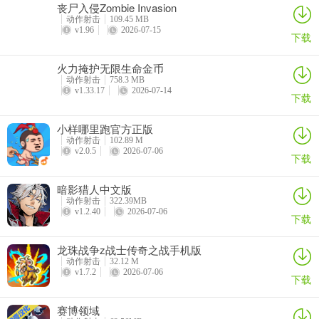
丧尸入侵Zombie Invasion
体会到最经典最有趣最好玩的棋牌。
动作射击
109.45 MB
v1.96
2026-07-15
下载
5、适用率也是比较简单，松阳麻将2026官方版-Android-1.2.2游戏画
面更新也是比较快乐的，适合用来打发时间，登录就能够获得足够的
火力掩护无限生命金币
多的翻倍卡，赛事卡值得赠予。
动作射击
758.3 MB
v1.33.17
2026-07-14
下载
6、高级防作弊系统，打造无外挂游戏环境，保障最真实的游戏体验。
游戏玩法：
小样哪里跑官方正版
动作射击
102.89 M
v2.0.5
2026-07-06
下载
暗影猎人中文版
动作射击
322.39MB
v1.2.40
2026-07-06
下载
龙珠战争z战士传奇之战手机版
动作射击
32.12 M
v1.7.2
2026-07-06
下载
赛博领域