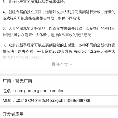
3、多样化丰富的游戏玩法等你来体验。
4、创建专属的独立房间，邀请好友加入到房间裏麵进行游戏，海量的
游戏福利可以直接在裏麵去领取，多种不同玩法；
5、大量的游戏奖金等物品可以直接在裏麵去领取，众多热门的棋牌竞
技玩法可以在游戏中去体验，选择自己喜欢的玩法感受；
6、众多的新手玩家可以在裏麵轻鬆的去感受，多种不同的全新棋牌竞
技玩法可以去查看，松阳麻将2026官方版-Android-1.2.2每天都有大
量的游戏红包可以领取；
展开全文 +
7、原始守卫战是一款轻松有趣的国民级模拟经营养成RPG手游，松
阳麻将2026官方版-Android-1.2.2游戏拥有着精美细腻得Q版游戏画
面，众多丰富多样的游戏玩法等你体验，放置挂机的轻松战斗模式保
厂商：暂无厂商
护你的肝脏，喜欢的小伙伴快来下载吧! 游戏特色
包名：com.gamexg.name.center
松阳麻将2026官方版-Android-1.2优势
MD5：c0a188240162cf4eaxgbbs4069edf6789
1、玛奇的梦想生活是一款二次元风格的角色扮演游戏，多元化的玩法
内容，精彩的故事剧情给你沉浸式的游戏体验，众多玩法等你去尝
开发者应用
试，融合了许多游戏的风格让你感受前所未有的游戏魅力。 游戏特色