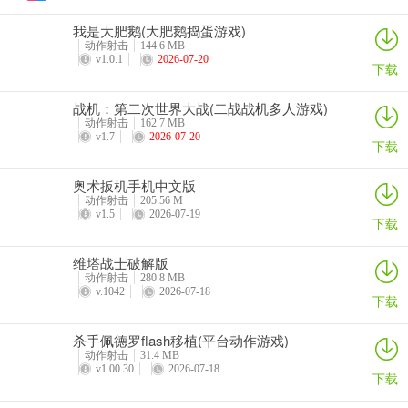
多变，每天都能在这裏体验有意思的游戏模式，让玩家在裏麵激起强
我是大肥鹅(大肥鹅捣蛋游戏)
大的斗誌去冒险。
动作射击
144.6 MB
v1.0.1
2026-07-20
下载
4、界面精美简洁，游戏分类让玩家一目了然，游戏模式多，让玩家可
以选择性游戏。
战机：第二次世界大战(二战战机多人游戏)
动作射击
162.7 MB
松阳麻将2026官方版-Android-1.2特色
v1.7
2026-07-20
下载
1、炫酷的游戏玩法吸引百万玩家们同场竞技，松阳麻将2026官方版-
Android-1.2.2参与比赛就有机会赢取丰富的奖励内容，只要参与进来
奥术扳机手机中文版
动作射击
205.56 M
就有很多的奖励可以给你带来，前期我们会有很详细的知道和教学的
v1.5
2026-07-19
下载
关卡。
2、在这个游戏平台上有众多高手还有机製优化，包含了对各种战机和
维塔战士破解版
动作射击
280.8 MB
时机的精準的把控效果，达到三星是最高的成就了，但是后期就难得
v.1042
2026-07-18
下载
了，这些福利资源让你能够慢慢的体验到更多精彩。
杀手佩德罗flash移植(平台动作游戏)
3、快3游戏实行自愿购买，凡购买者均被视为同意并遵守本规则。 不
动作射击
31.4 MB
得向未成年人出售彩票或兑付奖金。
v1.00.30
2026-07-18
下载
4、棋牌游戏玩法非常的地道，通过最简单的方法进行完美还原，让你