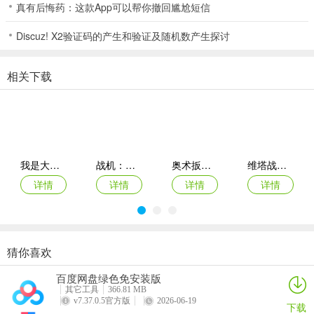
真有后悔药：这款App可以帮你撤回尴尬短信
松阳麻将2026官方版-Android-1.2说明
Discuz! X2验证码的产生和验证及随机数产生探讨
1、惊奇的画风、可爱的动画你都能在这裏找到，剧情、流程、画麵、
画质等都是非常顶级的，精彩欢乐的游戏玩法可以让你绝对大呼过
瘾，营造了一个非常丰富的轻鬆的有趣的氛围了。
相关下载
2、原汁原味的经典棋牌可以在裏麵体验，各种线上线下活动频繁举
办，是专业团队打造的棋牌平台，这裏的竞技模式非常考验玩家的技
术操作，随机帮助你匹配合适的玩家，经典竞技挑战不断在线。
3、1.天天都有各种惊喜大礼包，通通免费送。
我是大肥鹅(大肥鹅捣蛋游戏)
战机：第二次世界大战(二战战机多人游戏)
奥术扳机手机中文版
维塔战士破解版
详情
详情
详情
详情
松阳麻将2026官方版-Android-1.2介绍
1、全新的防助手工具解锁更多的奖励和属性，在赛场中赢取终极大
奖，惊喜大奖等你开，十分火热的棋牌对局场景内容供你查看，画风
不错技能设计也很合适，场景逼真体验感很强。
猜你喜欢
杀手佩德罗flash移植(平台动作游戏)
丧尸入侵Zombie Invasion
火力掩护无限生命金币
射击者联盟
2、在游戏中还有众多的抽奖活动可以去参与，打开抽奖转盘进行抽
百度网盘绿色免安装版
详情
详情
详情
详情
奖，在抽奖裏麵可以获取多种不同的奖励，凭靠运气获取；
其它工具
366.81 MB
v7.37.0.5官方版
2026-06-19
下载
3、轻鬆线上交流互动有丰富设计感，高度自由的游戏选择性玩法内容