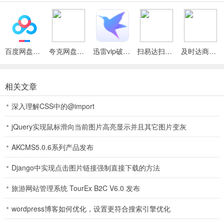
2、这是一款最近非常火爆的手机棋牌游戏，炸金花、金蟾捕鱼、全民
捕鱼等游戏统统收录其中，还有专业的客服小妹妹24小时全天候在线
答疑，新手玩家登陆游戏奖励多多，感兴趣的小伙伴快来下载试试吧~
百度网盘绿色免安装Pc电脑版
夸克网盘官方正式版
迅雷vip破解版永久会员2024版
扫易达扫描仪最新安卓版
及时达商家(同城配送App)
3、任何场合都可以随意玩，游戏节奏快，松阳麻将2026官方版-
Android-1.2.2轻松畅玩。
相关文章
4、游戏界面画质非常高清，同时棋牌的玩法非常多，各地趣味玩法都
拥有。软件亮点
深入理解CSS中的@import
5、来自五湖四海的牌友玩家共同竞技，展现你的个人魅力；游戏玩
jQuery实现鼠标滑向当前图片高亮显示并且其它图片变灰
法：
AKCMS5.0.6系列产品发布
6、自动挂机功能，让你的游戏更加轻松快乐，便捷无压力~
Django中实现点击图片链接强制直接下载的方法
7、点击进入游戏即开始畅玩，一点都不卡顿，系统运行流畅；
旅游网站管理系统 TourEx B2C V6.0 发布
8、你想体验真正的网上麻将对决吗?与众多牌友愉快对战，松阳麻将
2026官方版-Android-1.2.2以紧张刺激的牌局赢得大热，规则游戏完
wordpress博客如何优化，设置更符合搜索引擎优化
全複活，几乎和在线一样，在这裏成为棋牌乐园，无数名人等待着你!