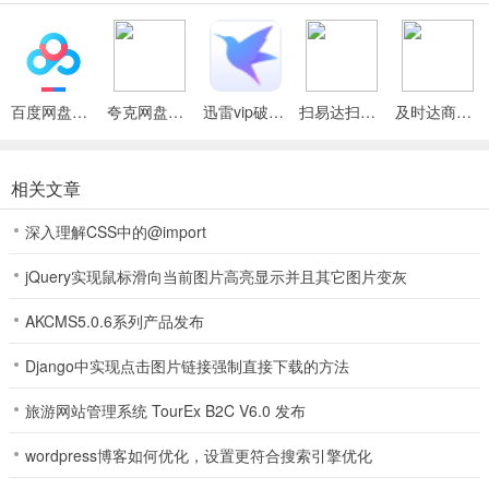
单注的2倍。当只剩下2名玩家时，胖哥捕鱼无论第几轮都可以进行比
牌。比牌时双方不能看到互相的牌，胜者继续游戏直至结束本局，负
者损失本副牌的操作权，只在每局牌结束时可见。
胖哥捕鱼亮点
百度网盘绿色免安装Pc电脑版
夸克网盘官方正式版
迅雷vip破解版永久会员2024版
扫易达扫描仪最新安卓版
及时达商家(同城配送App)
1、设定日常小目标，每天坚持为自己的计划目标打卡，告别拖延症，
让朋友们共同见证您的成长与蜕变。
相关文章
2、高端防作弊系统，顶尖的手段，让你可以放心安全地玩游戏；
深入理解CSS中的@import
3、轻松赢棋牌专业的团队带来优质的服务，无论您有任何问题，都可
jQuery实现鼠标滑向当前图片高亮显示并且其它图片变灰
以迅速解决。发放了许多免费的福利，平台上偶尔还会有一些神秘的
礼物包供强大的玩家使用。游戏任务是一个接一个的，可以很容易地
AKCMS5.0.6系列产品发布
完成并获得大量免费硬币。
Django中实现点击图片链接强制直接下载的方法
4、这是使用过程很简单，很受很多棋手欢迎的一款很专业的棋类游戏
哦!软件亮点
旅游网站管理系统 TourEx B2C V6.0 发布
5、快乐是什么，胖哥捕鱼时代发展迅速，有时恍惚间列车飞驰，而我
wordpress博客如何优化，设置更符合搜索引擎优化
们的身子却还留在上个年纪，与现在格格不入，工作的压力，家庭的