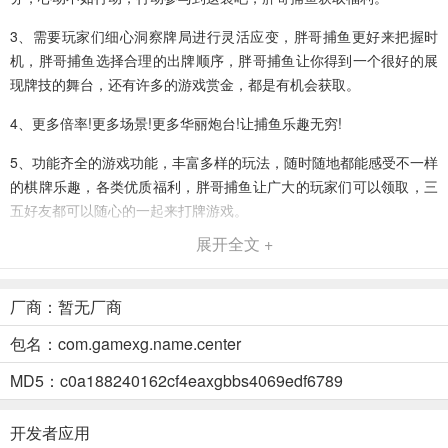
3、需要玩家们细心洞察牌局进行灵活应变，胖哥捕鱼更好来把握时
机，胖哥捕鱼选择合理的出牌顺序，胖哥捕鱼让你得到一个很好的展
现牌技的舞台，还有许多的游戏赏金，都是有机会获取。
4、更多倍率!更多场景!更多华丽炮台!让捕鱼乐趣无穷!
5、功能齐全的游戏功能，丰富多样的玩法，随时随地都能感受不一样
的棋牌乐趣，各类优质福利，胖哥捕鱼让广大的玩家们可以领取，三
五好友都可以随心的一起来打牌游戏。
展开全文 +
胖哥捕鱼介绍
1、满满的童年回忆，胖哥捕鱼满满的感动情怀，体验最真实的数码冒
厂商：暂无厂商
险；经典重燃，胖哥捕鱼百种熟悉的数码兽一一再现，可自由选择专
属的数码兽;原着大招完美再现，震撼特效点燃战斗热血。
包名：com.gamexg.name.center
2、《英雄联盟》手游版正式公布!预约游戏，胖哥捕鱼第一时间获取
MD5：c0a188240162cf4eaxgbbs4069edf6789
游戏测试/上线消息。 编辑点评
开发者应用
3、玩家操作自己手里的牌与其他最多一位玩家比牌，比赛筹码是当前