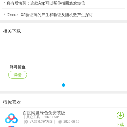
压力，胖哥捕鱼多久没有给自己一个放松了，胖哥捕鱼就像这款棋牌
真有后悔药：这款App可以帮你撤回尴尬短信
游戏的名字一样，胖哥捕鱼玩棋牌游戏，快乐就完事了~
Discuz! X2验证码的产生和验证及随机数产生探讨
6、免房卡，亲友约局不花钱，房间玩法自定义，胖哥捕鱼安全稳定无
作弊~
相关下载
7、提供多种游戏玩法，多种游戏模式，多种挑战等着你。游戏玩法：
8、幸运大联盟富含了多种经典的棋牌游戏玩法，拥有超火爆的人气，
百万玩家大佬每天在线，随时等着各位玩家来挑战，一键快速智能匹
配，与不同牌友随时同屏竞技，胖哥捕鱼随时都在提升自己的牌技，
胖哥捕鱼
快来一起体验吧。游戏特色：
详情
胖哥捕鱼优势
1、霹雳棋牌2026最新版是一款十分有趣好玩又正宗的靠谱棋牌手游
平台。顶尖的游戏画质是每个牌友都喜欢的，这个棋牌平台也是不例
猜你喜欢
外，画面精美不说，还有给力的特效。每天超多经典好玩的模式不断
玩家根据自己爱好进行选择。考虑到玩家的水平高低不等，设立了
百度网盘绿色免安装版
低、中、高场次任意选，每个玩家都有一展身手之地。软件特色
其它工具
366.81 MB
v7.37.0.5官方版
2026-06-19
下载