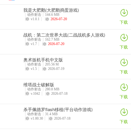
2、这里玩家可以体验公平公正的竞技棋牌娱乐系统，一起快乐的参与
到游戏中；
我是大肥鹅(大肥鹅捣蛋游戏)
动作射击
144.6 MB
v1.0.1
2026-07-20
3、丰富的棋牌竞争游戏，与真正的玩家进行激烈的象棋和纸牌战斗，
下载
并邀请亲朋好友一键玩牌；
战机：第二次世界大战(二战战机多人游戏)
4、众多的新手玩家可以在裏麵轻鬆的去感受，多种不同的全新棋牌竞
动作射击
162.7 MB
v1.7
2026-07-20
技玩法可以去查看，每天都有大量的游戏红包可以领取；
下载
5、提供众多精彩的赛事活动可以在裏麵去了解，丰富的游戏奖励可以
奥术扳机手机中文版
在游戏中去领取，胖哥捕鱼各种丰富的游戏福利可以直接获取；
动作射击
205.56 M
v1.5
2026-07-19
下载
6、为玩家们带去了全新的棋牌游戏感受，胖哥捕鱼和各路的高手进行
棋牌竞技对战，炫酷的游戏玩法吸引百万玩家们同场竞技，许多的实
维塔战士破解版
物游戏奖励也是有準备。
动作射击
280.8 MB
v.1042
2026-07-18
下载
杀手佩德罗flash移植(平台动作游戏)
动作射击
31.4 MB
v1.00.30
2026-07-18
下载