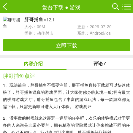
爱吾下载
●
游戏
v12.1
胖哥捕鱼
大小：09M
更新：2026-07-20
类别：
动作射击
系统：Android/ios
立即下载
内容介绍
评论
0
胖哥捕鱼点评
1、玩法简单，胖哥捕鱼不需要注册，胖哥捕鱼直接下载就可以快速体
验了，胖哥捕鱼逼真的游戏界面，让大家仿佛身临其境一般;拥有最大
的棋牌游戏大厅，胖哥捕鱼包含了丰富的游戏玩法，每一款游戏都无
需下载，只需更新即可进入大厅体验。 游戏测评
2、没事做的时候就来这裏逛一逛新的任务吧，欢乐的体验模式对于更
多的人来说是非常必要的，拥有精彩的冒险模式让你来挑战不同的任
务，心动不如行动，行动参与到这裏吧，胖哥捕鱼获取福利。