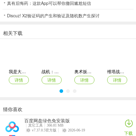
真有后悔药：这款App可以帮你撤回尴尬短信
随牌，但前提是你很有把握赢。毕竟你们是两个农民耗一个地主，想
把地主耗到精疲力竭并不难，这就是车轮战的精髓。
Discuz! X2验证码的产生和验证及随机数产生探讨
知彼知己
相关下载
在你拿到牌后，要先理顺手牌，想好可能走牌的路线。这也是为什么
高手一拿到牌，就知道输赢的原因所在。
作为地主，要预判每一步的情况，想好出现意外时该如何应对。
作为农民，除了要注意配合队友，更要注意观察地主的牌，特别是作
我是大肥鹅(大肥鹅捣蛋游戏)
战机：第二次世界大战(二战战机多人游戏)
奥术扳机手机中文版
维塔战士破解版
为“守门员”(地主上家)时。
详情
详情
详情
详情
投石问路
在不清楚其他人手牌状况时，可以用一些牌去探路，从而得知自己手
上哪些牌是最大的。
猜你喜欢
杀手佩德罗flash移植(平台动作游戏)
丧尸入侵Zombie Invasion
火力掩护无限生命金币
射击者联盟
比如你手上是单王+22AAKQQJJJ，那就可以用QQ去探对方是否有
百度网盘绿色免安装版
KKK：如果对方没有用KK压你的QQ，那么最好还是把JJJ留到最后出
详情
详情
详情
详情
其它工具
366.81 MB
吧。
v7.37.0.5官方版
2026-06-19
下载