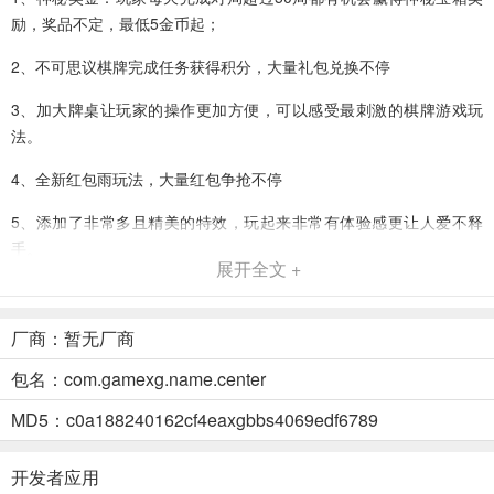
励，奖品不定，最低5金币起；
2、不可思议棋牌完成任务获得积分，大量礼包兑换不停
3、加大牌桌让玩家的操作更加方便，可以感受最刺激的棋牌游戏玩
法。
4、全新红包雨玩法，大量红包争抢不停
5、添加了非常多且精美的特效，玩起来非常有体验感更让人爱不释
手。
展开全文 +
不可思议棋牌背景
1、超智能系统让玩家享受最公平绿色的棋牌游戏。
厂商：暂无厂商
2、我们本款软件的用户流量是非常大的，绝对没有匹配不到对手的情
包名：com.gamexg.name.center
况发生
MD5：c0a188240162cf4eaxgbbs4069edf6789
3、趣味玩法多多，绝对不重样
开发者应用
4、最公平刺激的游戏对局，让你有更完美的棋牌体验，纯粹牌技的较