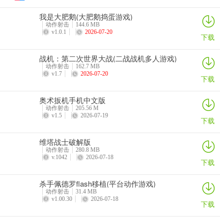
不可思议棋牌点评
我是大肥鹅(大肥鹅捣蛋游戏)
动作射击
144.6 MB
1、真正不搞套路不坑人的优质棋牌软件，让玩家可以随时上手畅玩，
v1.0.1
2026-07-20
下载
赚点奖金；
2、每天更新上线抽奖活动，100%中奖率设置，让你轻松获取开局豪
战机：第二次世界大战(二战战机多人游戏)
动作射击
162.7 MB
华大礼包。
v1.7
2026-07-20
下载
3、丰富的系统游戏任务，开局之前领任务，丰厚奖励领到手软。
奥术扳机手机中文版
4、正宗十三水，游戏玩家众多随时做到秒开局
动作射击
205.56 M
v1.5
2026-07-19
下载
5、不可思议棋牌真人与真人之间的对战，会让你体验到很多乐趣。
维塔战士破解版
动作射击
280.8 MB
v.1042
2026-07-18
下载
杀手佩德罗flash移植(平台动作游戏)
动作射击
31.4 MB
v1.00.30
2026-07-18
下载