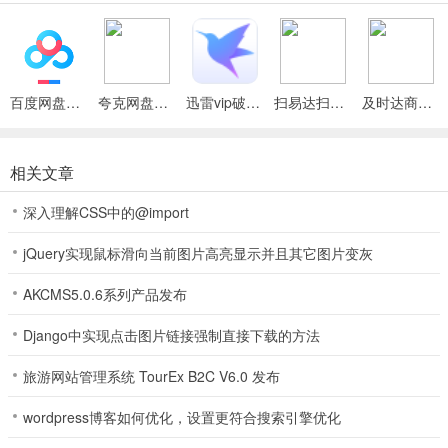
量；
5、游戏中的规则非常简单，玩家自己摸索的玩两局就会了哦，简单又
好玩；
百度网盘绿色免安装Pc电脑版
夸克网盘官方正式版
迅雷vip破解版永久会员2024版
扫易达扫描仪最新安卓版
及时达商家(同城配送App)
6、全面优化游戏，不仅玩法更加的有趣，页面更加美观，不耗流量，
非常省钱。
相关文章
不可思议棋牌玩法
深入理解CSS中的@import
配合队友
jQuery实现鼠标滑向当前图片高亮显示并且其它图片变灰
作为农民，要时刻记得你还有一位队友。实际操作时，最重要的是学
会利用队友给你的信息去判断队友的牌。
AKCMS5.0.6系列产品发布
举个例子：地主先出了一张3，地主下家选择不出，这能说明啥?
Django中实现点击图片链接强制直接下载的方法
情况一：他的牌很整，没单张。
旅游网站管理系统 TourEx B2C V6.0 发布
情况二：他的牌比较整，有单牌，但很大，不想浪费在一个3上。
wordpress博客如何优化，设置更符合搜索引擎优化
无论是以上哪种情况，你要么就大牌压住，上手后打对子;要么就正常