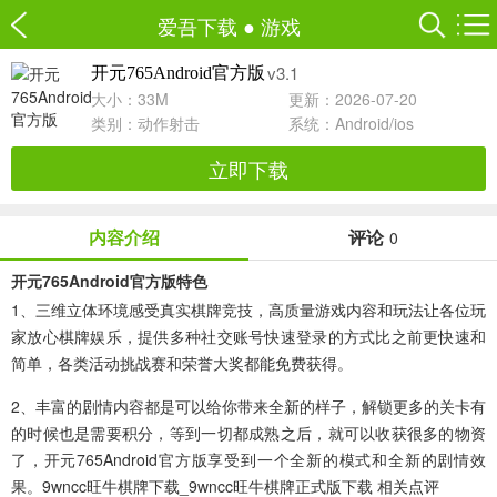
爱吾下载
●
游戏
v3.1
开元765Android官方版
大小：33M
更新：2026-07-20
类别：
动作射击
系统：Android/ios
立即下载
内容介绍
评论
0
开元765Android官方版特色
1、三维立体环境感受真实棋牌竞技，高质量游戏内容和玩法让各位玩
家放心棋牌娱乐，提供多种社交账号快速登录的方式比之前更快速和
简单，各类活动挑战赛和荣誉大奖都能免费获得。
2、丰富的剧情内容都是可以给你带来全新的样子，解锁更多的关卡有
的时候也是需要积分，等到一切都成熟之后，就可以收获很多的物资
了，开元765Android官方版享受到一个全新的模式和全新的剧情效
果。9wncc旺牛棋牌下载_9wncc旺牛棋牌正式版下载 相关点评