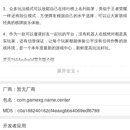
3、众多玩法模式可以放鬆自己在排行榜上名列前茅，类似于王者荣耀
一样还有段位模式，方便牌友根据自己的水平选择，可以让大家获得
经典的棋牌娱乐体验。
4、作为一款可以邀请好友一起玩的平台，没有机器人在线绝对都是真
实玩家，还有信誉保证，让每个玩家都能体验公平没有任何作弊的游
戏环境，是一个本年度最新的游戏中心，新鲜度高玩法好玩。
开元765Android官方版介绍
1、精致画麵和独特风格给大家舒适的游戏方式，随时想玩就玩，可以
展开全文 +
体验精彩棋牌内容，流畅操作方式可以轻鬆进行各种高难度操作，零
门槛赢取超值奖励，拥有经典正宗的竞技内容和地道玩法。
厂商：暂无厂商
2、血月异变，僵尸王觉醒，带着他的侵略计划正在向全世界释放病
毒，所有城市纷纷被黑暗氛围所笼罩。
包名：com.gamexg.name.center
MD5：c0a188240162cf4eaxgbbs4069edf6789
3、一个不小心就有可能让自己的努力付之一炬，提示信息是非常精準
的，你能够放心的学习，答对之后就有大量的奖励可以让你在这裏获
取，打造这款游戏的作者真的是非常的优秀。电玩城游戏大厅下载_电
开发者应用