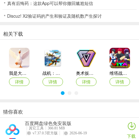
开元765Android官方版推荐理由
真有后悔药：这款App可以帮你撤回尴尬短信
1、1.一键快速登录，无需等待，让你畅享棋牌游戏。
Discuz! X2验证码的产生和验证及随机数产生探讨
2、每天都有很多的而玩家爱来这里玩各种棋牌，所以在这里不仅可以
体验游戏还能认识更多的棋牌朋友，获胜需要运势也需要实力。
相关下载
3、海量引人注目的游戏新活动，参与就有机会获得意想不到的惊喜大
奖，海量福利礼包领取。
4、我爱玩棋牌2022手机版下载_我爱玩棋牌2022手机版安卓下载，
每天上线都有全新的礼包邮件进行发放，在邮箱的位置可以进行领
我是大肥鹅(大肥鹅捣蛋游戏)
战机：第二次世界大战(二战战机多人游戏)
奥术扳机手机中文版
维塔战士破解版
取，丰富的游戏金币以及房卡等道具可以在裏麵领取；
详情
详情
详情
详情
5、完善匹配功能，游戏通过系统自动配桌竞技，实现了一秒开局，游
戏节奏轻快。
6、最经典的炸金花游戏呈现给大家，喜爱炸金花游戏的玩家再也不愁
猜你喜欢
找不到地方玩了，随时随地上线玩耍
杀手佩德罗flash移植(平台动作游戏)
丧尸入侵Zombie Invasion
火力掩护无限生命金币
射击者联盟
百度网盘绿色免安装版
详情
详情
详情
详情
7、直接全部进行提现吧，红包数额不是很大，自由发挥自己的创意和
其它工具
366.81 MB
v7.37.0.5官方版
2026-06-19
各种实力吧，非常不错，一键进入游戏即可感受刺激游戏氛围，属于
下载