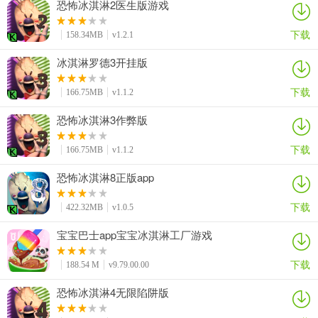
恐怖冰淇淋2医生版游戏
下载
158.34MB
v1.2.1
冰淇淋罗德3开挂版
下载
166.75MB
v1.1.2
恐怖冰淇淋3作弊版
下载
166.75MB
v1.1.2
恐怖冰淇淋8正版app
下载
422.32MB
v1.0.5
宝宝巴士app宝宝冰淇淋工厂游戏
下载
188.54 M
v9.79.00.00
恐怖冰淇淋4无限陷阱版