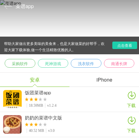
菜谱app
菜谱app专题是由爱吾下载站小编特意为大家收集整理的
菜谱app合集，包括了下厨房.美食杰以及香哈菜谱等等app,能
帮助大家做出更多美味的美食来，也是大家做菜的好帮手，欢
点击查看
迎大家下载体验,做一个生活精致优雅的人。
采购软件
死神游戏
洗衣软件
南通长牌
安卓
iPhone
饭团菜谱app
下载
18.59MB
v1.2.4
奶奶的菜谱中文版
下载
40.52 MB
v3.0