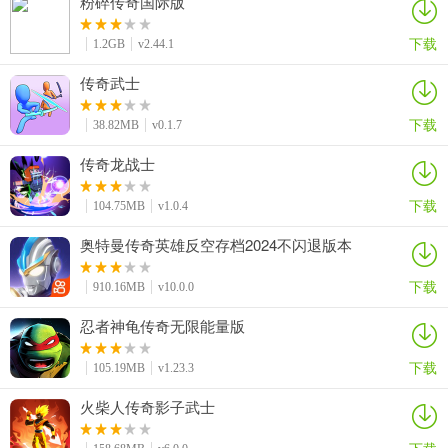
粉碎传奇国际版
下载
1.2GB
v2.44.1
传奇武士
下载
38.82MB
v0.1.7
传奇龙战士
下载
104.75MB
v1.0.4
奥特曼传奇英雄反空存档2024不闪退版本
下载
910.16MB
v10.0.0
忍者神龟传奇无限能量版
下载
105.19MB
v1.23.3
火柴人传奇影子武士