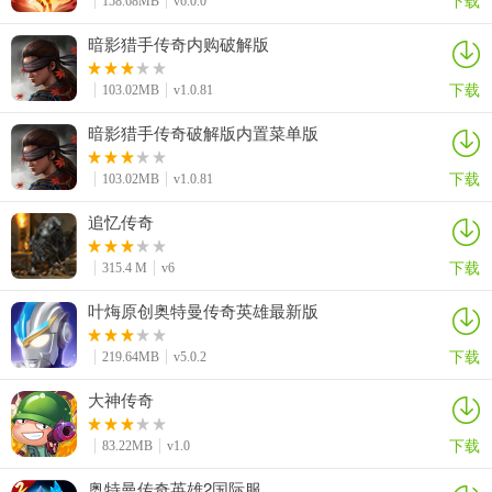
下载
158.68MB
v6.0.0
暗影猎手传奇内购破解版
下载
103.02MB
v1.0.81
暗影猎手传奇破解版内置菜单版
下载
103.02MB
v1.0.81
追忆传奇
下载
315.4 M
v6
叶烸原创奥特曼传奇英雄最新版
下载
219.64MB
v5.0.2
大神传奇
下载
83.22MB
v1.0
奥特曼传奇英雄2国际服