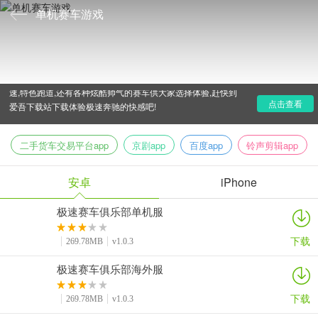
单机赛车游戏
小编今天为大家带来一些非常不错的单机赛车游戏,都是一
些非常刺激,可以让大家在玩耍的时候热血沸腾的游戏;极限竞
速,特色跑道,还有各种炫酷帅气的赛车供大家选择体验,赶快到
点击查看
爱吾下载站下载体验极速奔驰的快感吧!
二手货车交易平台app
京剧app
百度app
铃声剪辑app
安卓
iPhone
极速赛车俱乐部单机服
下载
269.78MB
v1.0.3
极速赛车俱乐部海外服
下载
269.78MB
v1.0.3