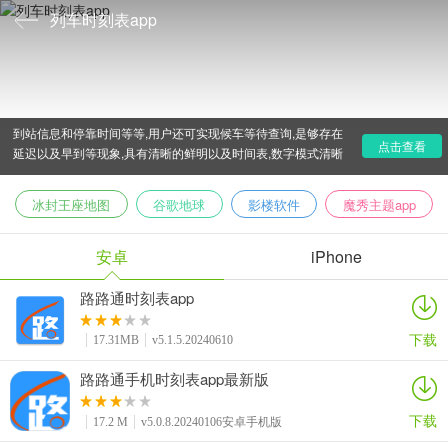
列车时刻表app
全国列车时刻表查询软件由爱吾下载站小编为用户整理推
荐,可详细的查询用户所在班次列车以及动车组列车时刻表详细
到站信息和停靠时间等等,用户还可实现候车等待查询,是够存在
点击查看
延迟以及早到等现象,具有清晰的鲜明以及时间表,数字模式清晰
鲜明,查询使用方便,欢迎前来下载使用!
冰封王座地图
谷歌地球
影楼软件
魔秀主题app
安卓
iPhone
路路通时刻表app
下载
17.31MB
v5.1.5.20240610
路路通手机时刻表app最新版
下载
17.2 M
v5.0.8.20240106安卓手机版