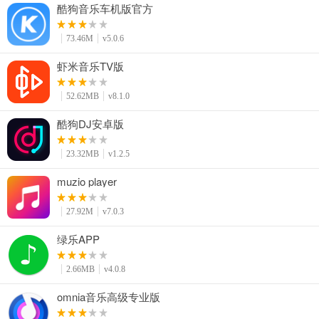
酷狗音乐车机版官方
73.46M
v5.0.6
虾米音乐TV版
52.62MB
v8.1.0
酷狗DJ安卓版
23.32MB
v1.2.5
muzio player
27.92M
v7.0.3
绿乐APP
2.66MB
v4.0.8
omnia音乐高级专业版