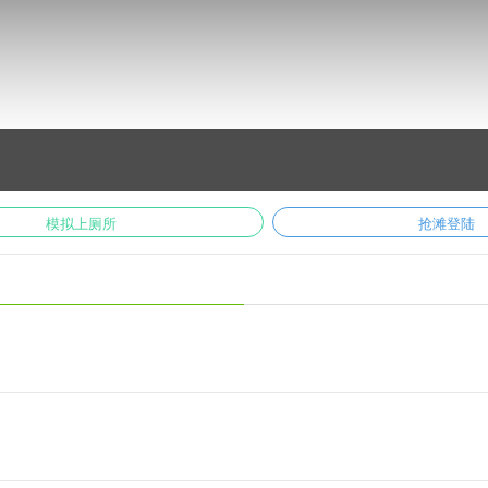
好用的音乐app,让你不仅可以听到最新的热门歌曲,而且还有最丰富的音乐电台节目为
模拟上厕所
抢滩登陆