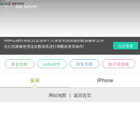
sql server
sql server数据库是由微软公司发布的免费数据库软件,其
中收集了sql server2000,2005,2008,2012等等版本,支持32位
和64位操作系统,让企业和个人享受专业快捷的数据服务,让学
点击查看
生们也能够使用这款数据库进行增删改查等操作!
影音先锋
putty软件
停车大师
架子鼓游戏
安卓
iPhone
网站地图
|
返回首页