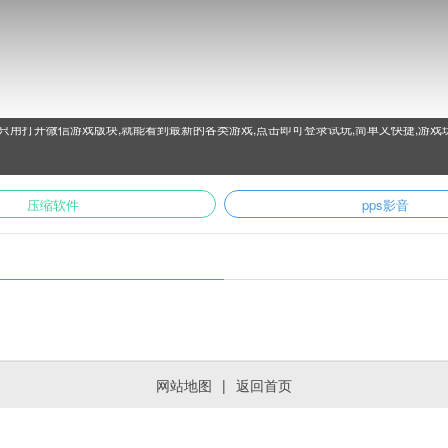
只用打开微信游戏版块,就能看到最新的各类游戏,点击即可登录试玩,简单又快捷,游戏
压缩软件
pps影音
网站地图
|
返回首页