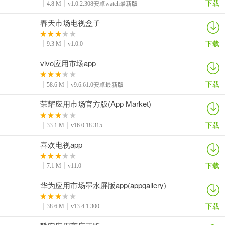
下载
4.8 M
v1.0.2.308安卓watch最新版
春天市场电视盒子
下载
9.3 M
v1.0.0
vivo应用市场app
下载
58.6 M
v9.6.61.0安卓最新版
荣耀应用市场官方版(App Market)
下载
33.1 M
v16.0.18.315
喜欢电视app
下载
7.1 M
v11.0
华为应用市场墨水屏版app(appgallery)
下载
38.6 M
v13.4.1.300