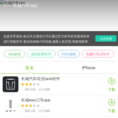
长城汽车app
长城汽车app叫什么名字?长城汽车旗下有很多知名的车型,
像我们熟知的长城哈佛、欧拉、suv汽车wey等等,其手机应用
也是非常多的,各位车主朋友们可以通过官方的手机车载系统来
点击查看
进行智能控车,更好的体验汽车性能,感受人机互联,智能驾驭掌
控的便捷感,欢迎来本专题免费下载使用!
nba游戏
成语故事软件
打针游戏
电脑打电话软件
安卓
iPhone
长城汽车坦克tank软件
下载
185.9 M
v1.4.500
长城wey订车app
下载
164.2 M
v3.3.940