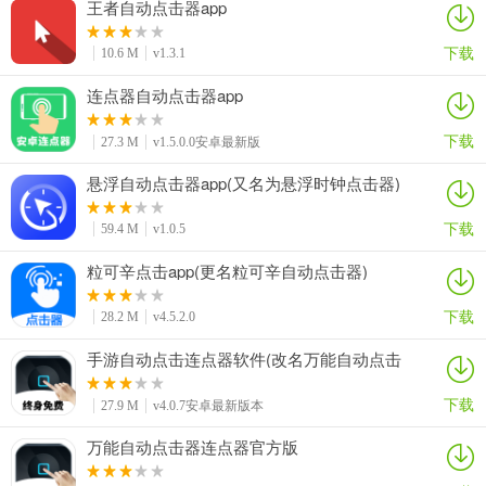
王者自动点击器app
下载
10.6 M
v1.3.1
连点器自动点击器app
下载
27.3 M
v1.5.0.0安卓最新版
悬浮自动点击器app(又名为悬浮时钟点击器)
下载
59.4 M
v1.0.5
粒可辛点击app(更名粒可辛自动点击器)
下载
28.2 M
v4.5.2.0
手游自动点击连点器软件(改名万能自动点击
器连点器)
下载
27.9 M
v4.0.7安卓最新版本
万能自动点击器连点器官方版