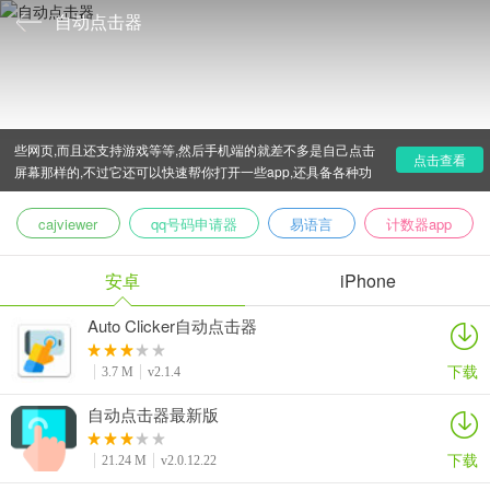
自动点击器
自动点击器是小编为大家带来的软件合集,它包括电脑的和
手机的,电脑的就像鼠标点击器那样的,特别方便,不仅仅支持一
些网页,而且还支持游戏等等,然后手机端的就差不多是自己点击
点击查看
屏幕那样的,不过它还可以快速帮你打开一些app,还具备各种功
能,需要的话可以来爱吾下载站下载体验。
cajviewer
qq号码申请器
易语言
计数器app
安卓
iPhone
Auto Clicker自动点击器
下载
3.7 M
v2.1.4
自动点击器最新版
下载
21.24 M
v2.0.12.22