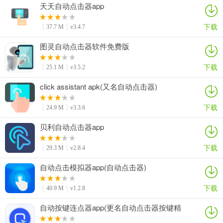
天天自动点击器app
下载
37.7 M
v3.4.7
图灵自动点击器软件免费版
下载
25.1 M
v3.5.2
click assistant apk(又名自动点击器)
下载
24.9 M
v3.3.6
贝利自动点击器app
下载
29.3 M
v2.8.4
自动点击模拟器app(自动点击器)
下载
40.9 M
v1.2.8
自动按键连点器app(更名自动点击器按键精
灵)