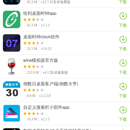
下载
65.2 M
v12.7.41安卓免费版
恰到桌面时钟app
下载
42.3 M
v1.1.3
桌面时钟clock软件
下载
33.1 M
v3.0.25
wine模拟器官方版
下载
212.6 M
v4.12安卓最新版
倒数日桌面客户端(倒数大亨)
下载
8.0 M
v2.2.5.0
自定义搜索栏小部件app
下载
16.3 M
v2.1.5