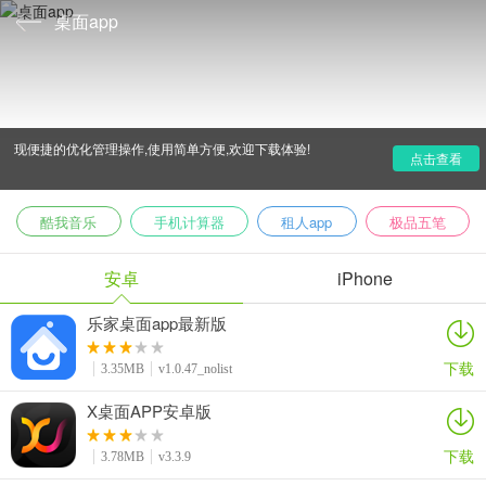
桌面app
安卓桌面软件哪个好?爱吾下载站小编为大家推荐有丰富的
桌面软件供用户参考使用,包含有高仿苹果桌面,91桌面等等,实
现便捷的优化管理操作,使用简单方便,欢迎下载体验!
点击查看
酷我音乐
手机计算器
租人app
极品五笔
安卓
iPhone
乐家桌面app最新版
下载
3.35MB
v1.0.47_nolist
X桌面APP安卓版
下载
3.78MB
v3.3.9