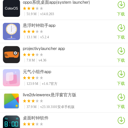
oppo系统桌面app(system launcher)
下载
51.9 M
v14.0.203
悬浮时钟助手app
下载
13.1 M
v5.2.4
projectivylauncher app
下载
7.8 M
v4.36
元气小组件app
下载
123.9 M
v1.6.7官方
live2dviewerex悬浮窗官方版
下载
37.9 M
v23.10.3101安卓手机版
桌面时钟软件