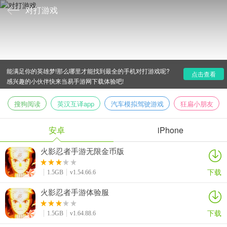
对打游戏
经典对打游戏游戏有哪些?少年人精力最旺盛的时候,总是
特别喜欢格斗对打手游,虎虎生威的招式和拳拳到肉的击打感,都
能满足你的英雄梦!那么哪里才能找到最全的手机对打游戏呢?
点击查看
感兴趣的小伙伴快来当易手游网下载体验吧!
搜狗阅读
英汉互译app
汽车模拟驾驶游戏
狂扁小朋友
安卓
iPhone
火影忍者手游无限金币版
下载
1.5GB
v1.54.66.6
火影忍者手游体验服
下载
1.5GB
v1.64.88.6