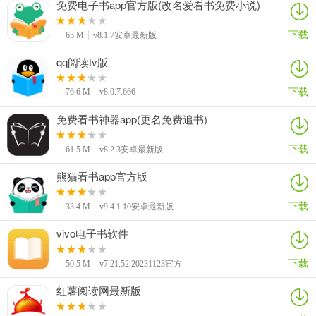
免费电子书app官方版(改名爱看书免费小说)
下载
65 M
v8.1.7安卓最新版
qq阅读tv版
下载
76.6 M
v8.0.7.666
免费看书神器app(更名免费追书)
下载
61.5 M
v8.2.3安卓最新版
熊猫看书app官方版
下载
33.4 M
v9.4.1.10安卓最新版
vivo电子书软件
下载
50.5 M
v7.21.52.20231123官方
红薯阅读网最新版