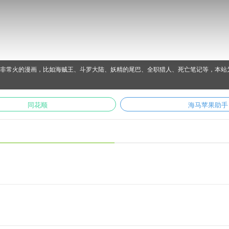
载非常火的漫画，比如海贼王、斗罗大陆、妖精的尾巴、全职猎人、死亡笔记等，本站
同花顺
海马苹果助手