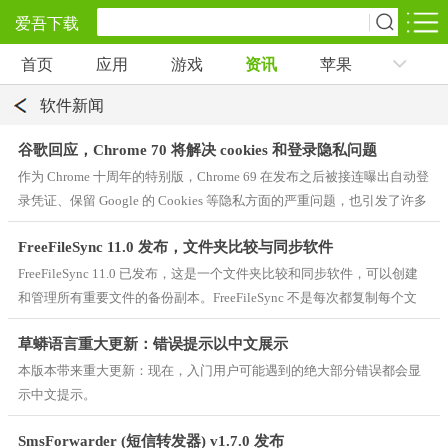
爱吾下载
首页
应用
游戏
资讯
苹果
安卓应用
安卓游戏
软件新闻
旅游出行
社交通讯
影音播放
5千+款应用
2千+款应用
1万+款应用
谷歌回应，Chrome 70 将解决 cookies 和登录隐私问题
作为 Chrome 十周年的特别版，Chrome 69 在发布之后被接连曝出自动登
录凭证、保留 Google 的 Cookies 等隐私方面的严重问题，也引发了许多
实用工具
金融理财
网上购物
用户对 Google 的吐槽和批评，甚至是信任危机。
2万+款应用
2百+款应用
6千+款应用
FreeFileSync 11.0 发布，文件夹比较与同步软件
FreeFileSync 11.0 已发布，这是一个文件夹比较和同步软件，可以创建
资讯阅读
学习办公
生活服务
和管理所有重要文件的备份副本。FreeFileSync 不是每次都复制每个文
1万+款应用
3万+款应用
2万+款应用
件，而是确定源文件夹与目标文件夹之间的差异，并仅传输所需的最少
草蟒语言重大更新：错误提示以中文展示
数据量。FreeFileSync 适用于 Windows、macOS 与 Linu
医疗健康
母婴育儿
趣味娱乐
本版本带来重大更新：现在，入门用户可能遇到的绝大部分错误都会显
6千+款应用
2百+款应用
3千+款应用
示中文提示。
SmsForwarder (短信转发器) v1.7.0 发布