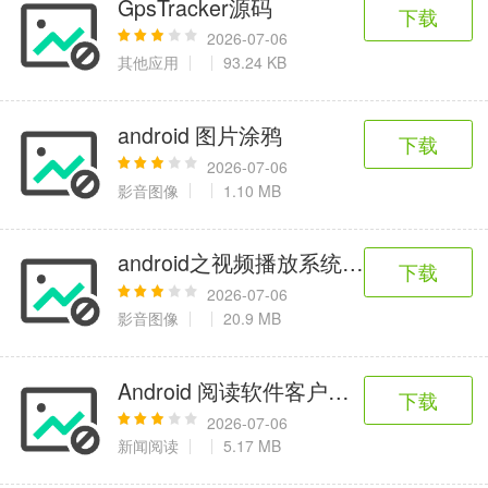
GpsTracker源码
6千+款应用
2百+款应用
3千+款应用
下载
2026-07-06
其他应用
93.24 KB
图像拍照
9百+款应用
android 图片涂鸦
下载
2026-07-06
影音图像
1.10 MB
android之视频播放系统VideoView和
下载
2026-07-06
影音图像
20.9 MB
Android 阅读软件客户端app
下载
2026-07-06
新闻阅读
5.17 MB