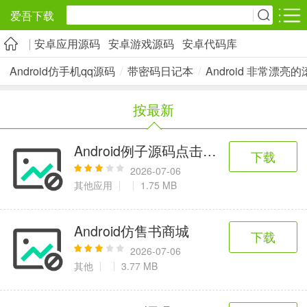
爱吾下载
安卓应用源码
安卓游戏源码
安卓代码库
安卓应用
安卓游戏
Android仿手机qq源码
/
带密码日记本
/
Android 非常漂
旅游出行
社交通讯
影音播放
按最新
5千+款应用
2千+款应用
1万+款应用
Android例子源码点击换肤例子整体背
下载
实用工具
金融理财
网上购物
2026-07-06
2万+款应用
2百+款应用
6千+款应用
其他应用
1.75 MB
资讯阅读
学习办公
生活服务
Android仿售书商城
下载
1万+款应用
3万+款应用
2万+款应用
2026-07-06
其他
3.77 MB
医疗健康
母婴育儿
趣味娱乐