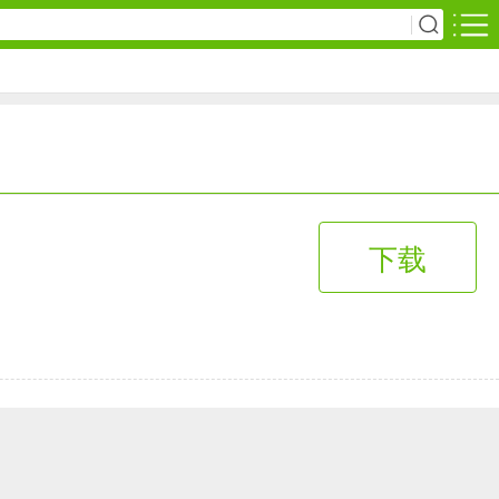
安卓游戏
影音播放
1万+款应用
下载
网上购物
6千+款应用
生活服务
2万+款应用