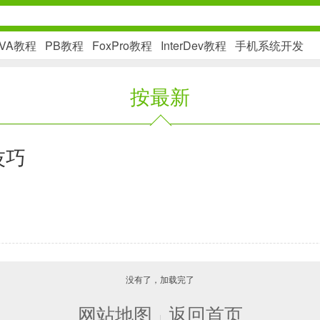
AVA教程
PB教程
FoxPro教程
InterDev教程
手机系统开发
按最新
社交通讯
2千+款应用
个技巧
金融理财
2百+款应用
学习办公
没有了，加载完了
3万+款应用
网站地图
返回首页
|