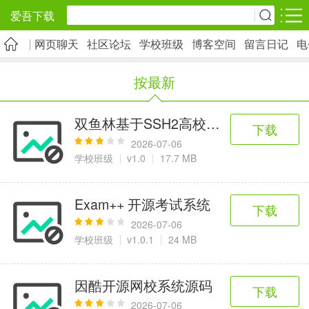
爱吾下载
网页聊天
社区论坛
学校班级
博客空间
留言日记
电
安卓应用
安卓游戏
按最新
旅游出行
社交通讯
影音播放
5千+款应用
2千+款应用
1万+款应用
双鱼林基于SSH2高校毕业生去向信息
下载
2026-07-06
实用工具
金融理财
网上购物
学校班级
v1.0
17.7 MB
2万+款应用
2百+款应用
6千+款应用
Exam++ 开源考试系统
下载
资讯阅读
学习办公
生活服务
2026-07-06
学校班级
v1.0.1
24 MB
1万+款应用
3万+款应用
2万+款应用
因酷开源网校系统源码
下载
医疗健康
母婴育儿
趣味娱乐
2026-07-06