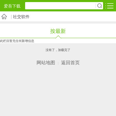
爱吾下载
社交软件
安卓应用
安卓游戏
按最新
旅游出行
社交通讯
影音播放
此栏目暂无任何新增信息
5千+款应用
2千+款应用
1万+款应用
没有了，加载完了
实用工具
金融理财
网上购物
网站地图
返回首页
|
2万+款应用
2百+款应用
6千+款应用
资讯阅读
学习办公
生活服务
1万+款应用
3万+款应用
2万+款应用
医疗健康
母婴育儿
趣味娱乐