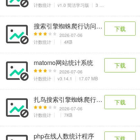
6千+款应用
2百+款应用
3千+款应用
计数统计
v1.0 简洁学习版
3 KB
图像拍照
搜索引擎蜘蛛爬行访问记录日志查看器
下载
9百+款应用
2026-07-06
计数统计
4KB
matomo网站统计系统
下载
2026-07-06
计数统计
v3.14.1
17.07 MB
扎鸟搜索引擎蜘蛛爬行统计系统 V1.11（s
下载
2026-07-06
计数统计
7KB
php在线人数统计程序
下载