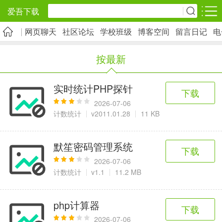
爱吾下载
网页聊天
社区论坛
学校班级
博客空间
留言日记
电
安卓应用
安卓游戏
按最新
旅游出行
社交通讯
影音播放
5千+款应用
2千+款应用
1万+款应用
实时统计PHP探针
下载
2026-07-06
实用工具
金融理财
网上购物
计数统计
v2011.01.28
11 KB
2万+款应用
2百+款应用
6千+款应用
默笙密码管理系统
下载
资讯阅读
学习办公
生活服务
2026-07-06
计数统计
v1.1
11.2 MB
1万+款应用
3万+款应用
2万+款应用
php计算器
下载
医疗健康
母婴育儿
趣味娱乐
2026-07-06