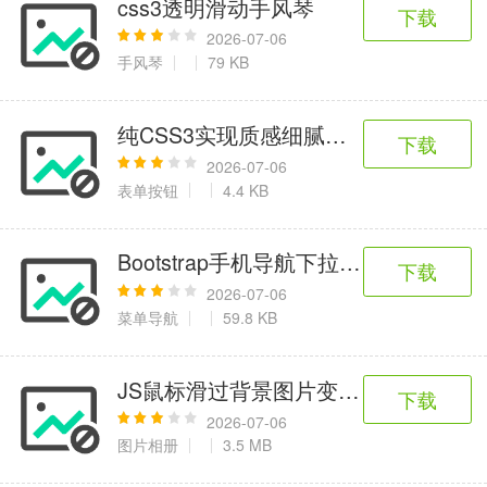
css3透明滑动手风琴
6千+款应用
2百+款应用
3千+款应用
下载
2026-07-06
手风琴
79 KB
图像拍照
9百+款应用
纯CSS3实现质感细腻丝滑按钮
下载
2026-07-06
表单按钮
4.4 KB
Bootstrap手机导航下拉菜单代码
下载
2026-07-06
菜单导航
59.8 KB
JS鼠标滑过背景图片变化特效
下载
2026-07-06
图片相册
3.5 MB