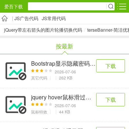
爱吾下载
JS广告代码
JS常用代码
安卓应用
安卓游戏
jQuery带左右箭头的图片轮播切换代码
/
terseBanner-简
旅游出行
社交通讯
影音播放
按最新
5千+款应用
2千+款应用
1万+款应用
Bootstrap显示隐藏密码输入代码
下载
实用工具
金融理财
网上购物
2026-07-06
2万+款应用
2百+款应用
6千+款应用
其它代码
262 KB
资讯阅读
学习办公
生活服务
jquery hover鼠标滑过选项卡切换
下载
1万+款应用
3万+款应用
2万+款应用
2026-07-06
鼠标特效
44 KB
医疗健康
母婴育儿
趣味娱乐