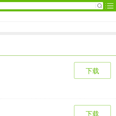
安卓游戏
影音播放
1万+款应用
网上购物
下载
6千+款应用
生活服务
2万+款应用
下载