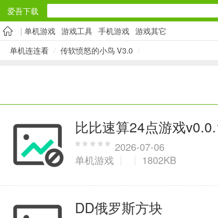
爱吾下载
单机游戏
游戏工具
手机游戏
游戏其它
安卓应用
单机连连看
/
传软愤怒的小鸟 V3.0
/
旅游出行
5千+款应用
实用工具
比比速算24点游戏v0.0.1
2万+款应用
2026-07-06
单机游戏
1802KB
资讯阅读
DD俄罗斯方块
1万+款应用