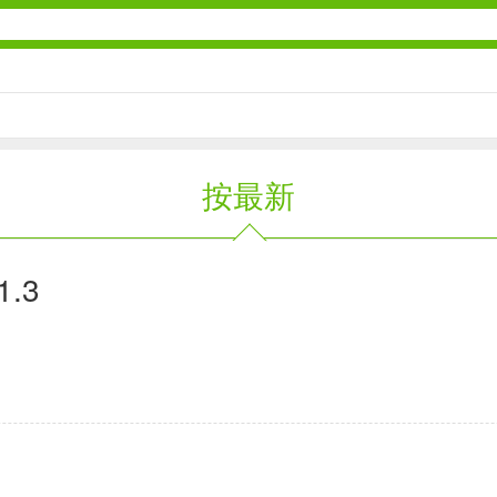
社交通讯
按最新
2千+款应用
金融理财
.3
2百+款应用
学习办公
3万+款应用