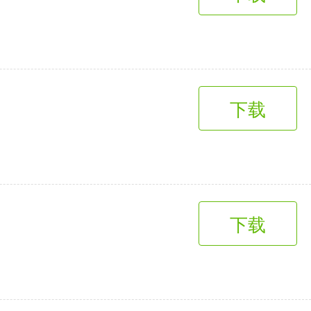
趣味娱乐
3千+款应用
下载
下载