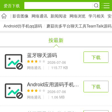
爱吾下载
影音图像
网络通讯
新闻阅读
网络浏览
学习相关
安
安卓应用
安卓游戏
Android仿手机qq源码
/
蘑菇街多平台聊天工具TeamTalk源码
旅游出行
社交通讯
影音播放
按最新
5千+款应用
2千+款应用
1万+款应用
蓝牙聊天源码
下载
实用工具
金融理财
网上购物
2026-07-06
2万+款应用
2百+款应用
6千+款应用
网络通讯
115.77 KB
资讯阅读
学习办公
生活服务
Android应用源码手机拾音蓝牙传电脑
下载
1万+款应用
3万+款应用
2万+款应用
2026-07-06
网络通讯
1.06 MB
医疗健康
母婴育儿
趣味娱乐