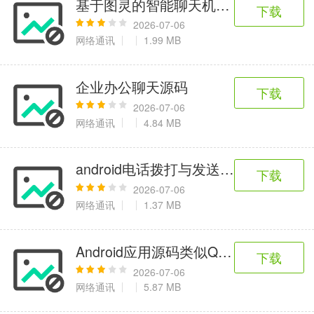
基于图灵的智能聊天机器人
6千+款应用
2百+款应用
3千+款应用
下载
2026-07-06
网络通讯
1.99 MB
图像拍照
9百+款应用
企业办公聊天源码
下载
2026-07-06
网络通讯
4.84 MB
android电话拨打与发送短信实例demo
下载
2026-07-06
网络通讯
1.37 MB
Android应用源码类似QQ陌陌的即时
下载
2026-07-06
网络通讯
5.87 MB