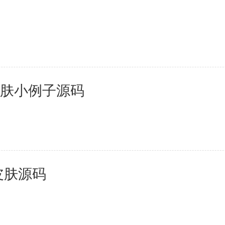
单换肤小例子源码
面皮肤源码