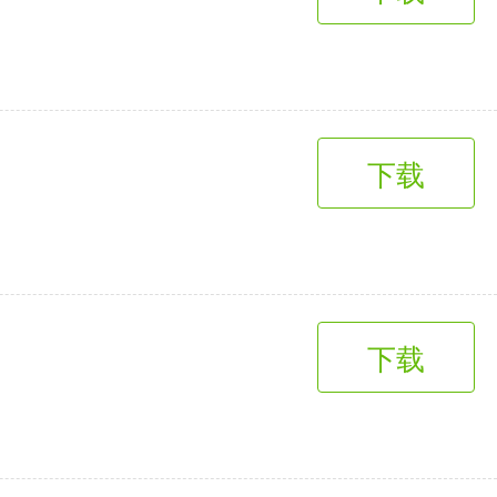
趣味娱乐
3千+款应用
下载
下载