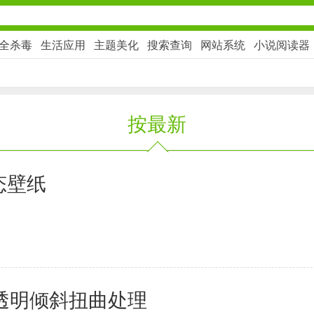
全杀毒
生活应用
主题美化
搜索查询
网站系统
小说阅读器
社交通讯
按最新
2千+款应用
金融理财
态壁纸
2百+款应用
学习办公
透明倾斜扭曲处理
3万+款应用