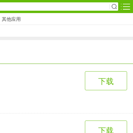
其他应用
安卓游戏
影音播放
1万+款应用
网上购物
下载
6千+款应用
生活服务
2万+款应用
下载