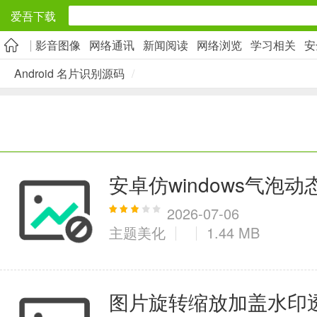
爱吾下载
影音图像
网络通讯
新闻阅读
网络浏览
学习相关
安
安卓应用
Android 名片识别源码
/
旅游出行
5千+款应用
实用工具
安卓仿windows气泡动
2万+款应用
2026-07-06
主题美化
1.44 MB
资讯阅读
图片旋转缩放加盖水印
1万+款应用