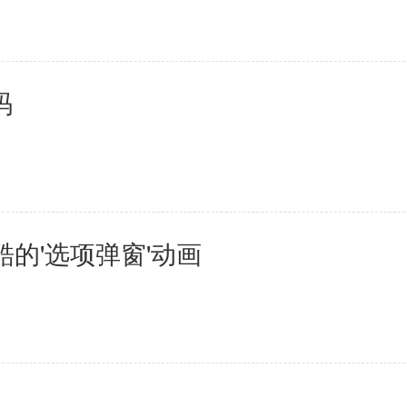
码
炫酷的'选项弹窗'动画