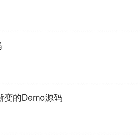
母婴育儿
2百+款应用
码
体渐变的Demo源码