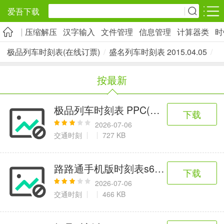
爱吾下载
压缩解压
汉字输入
文件管理
信息管理
计算器类
时
安卓应用
安卓游戏
极品列车时刻表(在线订票)
/
盛名列车时刻表 2015.04.05
/
旅游出行
社交通讯
影音播放
按最新
5千+款应用
2千+款应用
1万+款应用
极品列车时刻表 PPC(掌上电脑)版 2013.
下载
实用工具
金融理财
网上购物
2026-07-06
2万+款应用
2百+款应用
6千+款应用
交通时刻
727 KB
资讯阅读
学习办公
生活服务
路路通手机版时刻表s60第五版 201211
下载
1万+款应用
3万+款应用
2万+款应用
2026-07-06
交通时刻
466 KB
医疗健康
母婴育儿
趣味娱乐