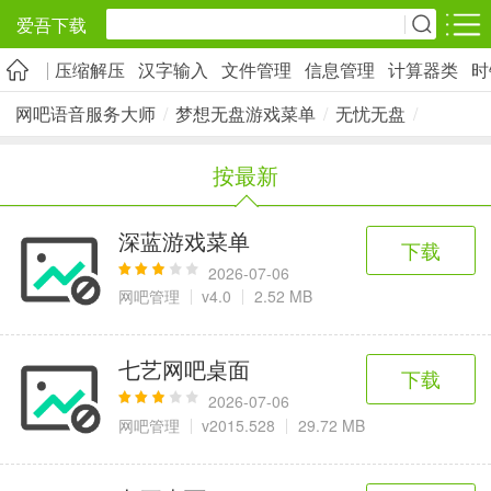
爱吾下载
压缩解压
汉字输入
文件管理
信息管理
计算器类
时
安卓应用
安卓游戏
网吧语音服务大师
/
梦想无盘游戏菜单
/
无忧无盘
/
旅游出行
社交通讯
影音播放
按最新
5千+款应用
2千+款应用
1万+款应用
深蓝游戏菜单
下载
实用工具
金融理财
网上购物
2026-07-06
2万+款应用
2百+款应用
6千+款应用
网吧管理
v4.0
2.52 MB
资讯阅读
学习办公
生活服务
七艺网吧桌面
下载
1万+款应用
3万+款应用
2万+款应用
2026-07-06
网吧管理
v2015.528
29.72 MB
医疗健康
母婴育儿
趣味娱乐