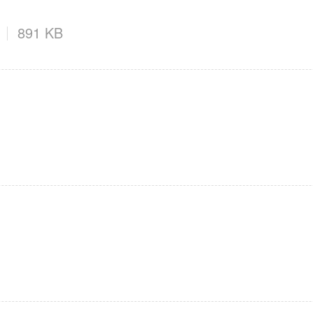
891 KB
母婴育儿
2百+款应用