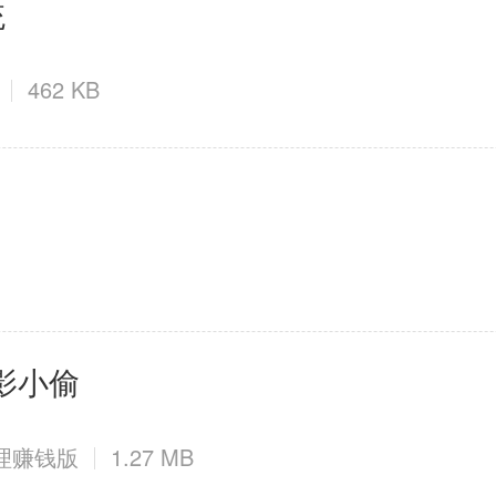
统
462 KB
电影小偷
告管理赚钱版
1.27 MB