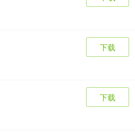
趣味娱乐
3千+款应用
下载
下载