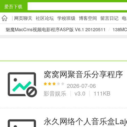
爱吾下载
网页聊天
社区论坛
学校班级
博客空间
留言日记
电
安卓应用
魅魔MacCms视频电影程序ASP版 V6.1 20120511
/
138
旅游出行
5千+款应用
实用工具
窝窝网聚音乐分享程序
2万+款应用
2026-07-06
影音娱乐
v3.0
111KB
资讯阅读
永久网络个人音乐盒Lajo
1万+款应用