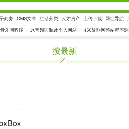
子商务
CMS文章
生活分类
人才房产
上传下载
网址导航
MC音乐网程序
/
冰菁翎羽flash个人网站
/
456战歌网整站程序源
社交通讯
按最新
2千+款应用
金融理财
2百+款应用
学习办公
xBox
3万+款应用