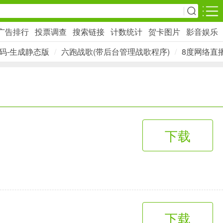
广告排行
投票调查
搜索链接
计数统计
贺卡图片
影音娱乐
安卓游戏
码-生成静态版
/
六跑战歌(带后台管理战歌程序)
/
8度网络直
影音播放
1万+款应用
网上购物
下载
6千+款应用
生活服务
2万+款应用
下载