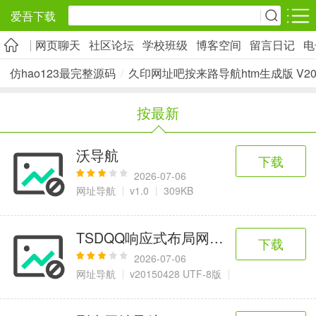
爱吾下载
网页聊天
社区论坛
学校班级
博客空间
留言日记
电
安卓应用
安卓游戏
仿hao123最完整源码
/
久印网址吧按来路导航htm生成版 V201
旅游出行
社交通讯
影音播放
按最新
5千+款应用
2千+款应用
1万+款应用
沃导航
下载
实用工具
金融理财
网上购物
2026-07-06
2万+款应用
2百+款应用
6千+款应用
网址导航
v1.0
309KB
资讯阅读
学习办公
生活服务
TSDQQ响应式布局网址导航系统带后
下载
1万+款应用
3万+款应用
2万+款应用
2026-07-06
网址导航
v20150428 UTF-8版
1.19 MB
医疗健康
母婴育儿
趣味娱乐