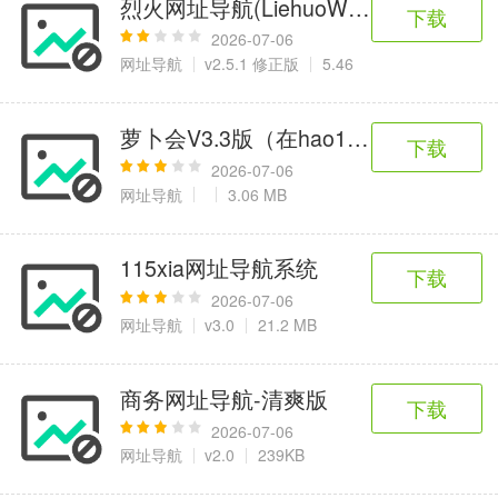
烈火网址导航(LiehuoWms)管理系统
6千+款应用
2百+款应用
3千+款应用
下载
2026-07-06
网址导航
v2.5.1 修正版
5.46
图像拍照
9百+款应用
萝卜会V3.3版（在hao123上更新，
下载
2026-07-06
网址导航
3.06 MB
115xia网址导航系统
下载
2026-07-06
网址导航
v3.0
21.2 MB
商务网址导航-清爽版
下载
2026-07-06
网址导航
v2.0
239KB