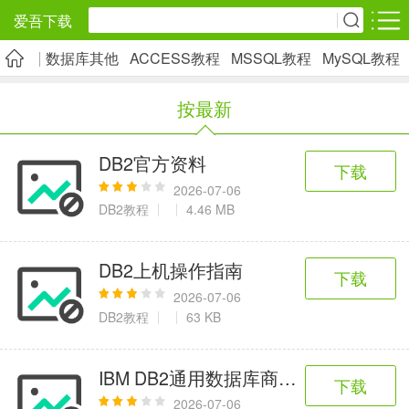
爱吾下载
数据库其他
ACCESS教程
MSSQL教程
MySQL教程
安卓应用
安卓游戏
按最新
旅游出行
社交通讯
影音播放
5千+款应用
2千+款应用
1万+款应用
DB2官方资料
下载
2026-07-06
实用工具
金融理财
网上购物
DB2教程
4.46 MB
2万+款应用
2百+款应用
6千+款应用
DB2上机操作指南
下载
资讯阅读
学习办公
生活服务
2026-07-06
DB2教程
63 KB
1万+款应用
3万+款应用
2万+款应用
IBM DB2通用数据库商业智能教程
下载
医疗健康
母婴育儿
趣味娱乐
2026-07-06