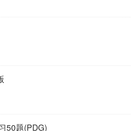
母婴育儿
2百+款应用
版
习50题(PDG)