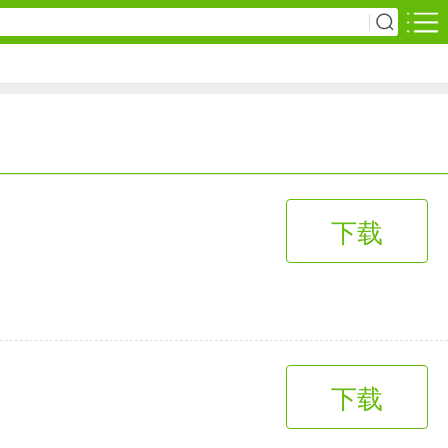
安卓游戏
影音播放
1万+款应用
下载
网上购物
6千+款应用
生活服务
下载
2万+款应用