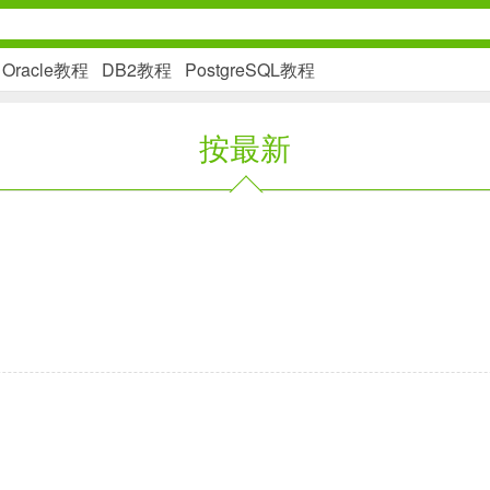
Oracle教程
DB2教程
PostgreSQL教程
按最新
社交通讯
2千+款应用
金融理财
2百+款应用
学习办公
3万+款应用