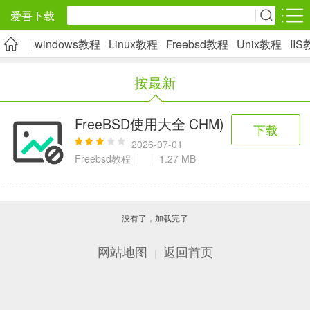
爱吾下载
windows教程
Linux教程
Freebsd教程
Unix教程
II
安卓应用
安卓游戏
按最新
旅游出行
社交通讯
影音播放
5千+款应用
2千+款应用
1万+款应用
FreeBSD使用大全 CHM)
下载
2026-07-01
实用工具
金融理财
网上购物
Freebsd教程
1.27 MB
2万+款应用
2百+款应用
6千+款应用
没有了，加载完了
资讯阅读
学习办公
生活服务
1万+款应用
3万+款应用
2万+款应用
网站地图
返回首页
|
医疗健康
母婴育儿
趣味娱乐