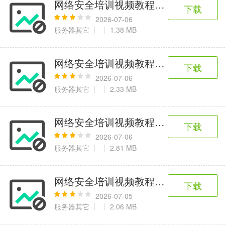
网络安全培训视频教程-03.黑客历史
下载
2026-07-06
服务器其它
1.38 MB
网络安全培训视频教程-12.黑客攻击
下载
2026-07-06
服务器其它
2.33 MB
网络安全培训视频教程-43.ARP(地址
下载
2026-07-06
服务器其它
2.81 MB
网络安全培训视频教程-31.Window
下载
2026-07-05
服务器其它
2.06 MB