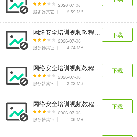
2026-07-06
服务器其它
2.59 MB
网络安全培训视频教程-25.天网防火
下载
2026-07-06
服务器其它
4.74 MB
网络安全培训视频教程-56.利用上传漏洞拿
下载
2026-07-06
服务器其它
2.22 MB
网络安全培训视频教程-22.杀毒软件
下载
2026-07-06
服务器其它
1.35 MB