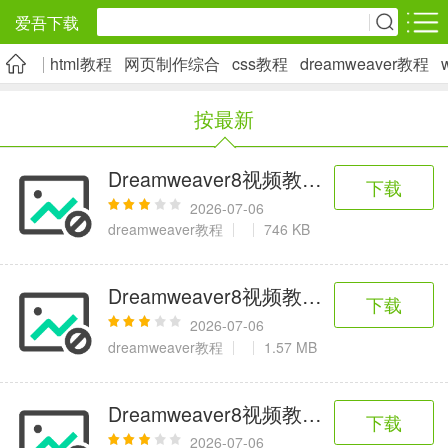
爱吾下载
html教程
网页制作综合
css教程
dreamweaver教程
安卓应用
安卓游戏
按最新
旅游出行
社交通讯
影音播放
5千+款应用
2千+款应用
1万+款应用
Dreamweaver8视频教程-061.用
下载
2026-07-06
实用工具
金融理财
网上购物
dreamweaver教程
746 KB
2万+款应用
2百+款应用
6千+款应用
Dreamweaver8视频教程-090.插入行
下载
资讯阅读
学习办公
生活服务
2026-07-06
dreamweaver教程
1.57 MB
1万+款应用
3万+款应用
2万+款应用
Dreamweaver8视频教程-113.制作
下载
医疗健康
母婴育儿
趣味娱乐
2026-07-06